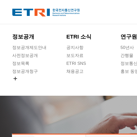
본문 바로가기
주요메뉴 바로가기
정보공개
ETRI 소식
연구원
정보공개제도안내
공지사항
50년사
사전정보공개
보도자료
간행물
정보목록
ETRI SNS
정보통신
정보공개청구
채용공고
홍보 동
경영공시
공공데이터개방
사업실명제