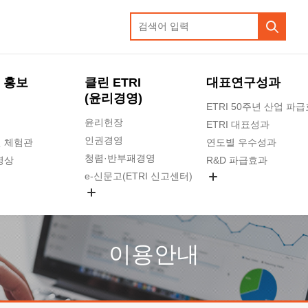
 홍보
클린 ETRI
대표연구성과
(윤리경영)
ETRI 50주년 산업 파
윤리헌장
ETRI 대표성과
인권경영
 체험관
연도별 우수성과
청렴·반부패경영
영상
R&D 파급효과
e-신문고(ETRI 신고센터)
지식공유플랫폼
공익신고
청렴포털 신고
고객의소리
이용안내
수의계약 현황
부패징계 현황
감사결과공개