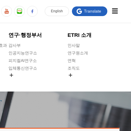
Translate
En
glish
연구·행정부서
ETRI 소개
급효과
감사부
인사말
인공지능연구소
연구원소개
피지컬AI연구소
연혁
입체통신연구소
조직도
공간미디어연구소
기타 공개정보
ADX융합연구소
원규 제·개정 예고
ICT전략연구소
연구원 고객헌장
인공지능안전연구소
ETRI CI
우주항공반도체전략연구단
주요업무연락처
대경권연구본부
찾아오시는길
호남권연구본부