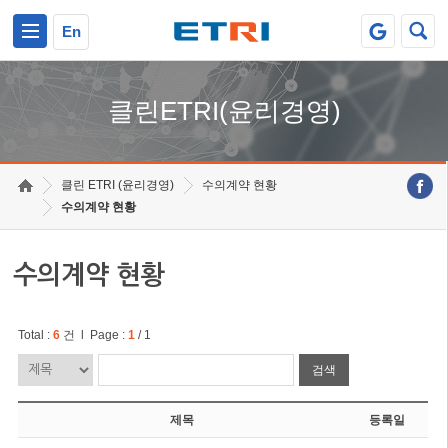
본문 바로가기
주요메뉴 바로가기
En
클린ETRI(윤리경영)
클린 ETRI (윤리경영)
수의계약 현황
수의계약 현황
수의계약 현황
Total :
6
건 l Page :
1
/ 1
검색
제목
등록일