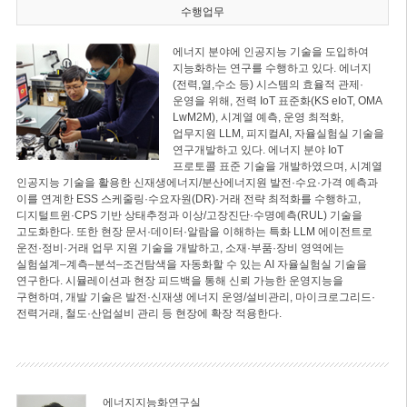
수행업무
에너지 분야에 인공지능 기술을 도입하여
지능화하는 연구를 수행하고 있다. 에너지
(전력,열,수소 등) 시스템의 효율적 관제·
운영을 위해, 전력 IoT 표준화(KS eIoT, OMA
LwM2M), 시계열 예측, 운영 최적화,
업무지원 LLM, 피지컬AI, 자율실험실 기술을
연구개발하고 있다. 에너지 분야 IoT
프로토콜 표준 기술을 개발하였으며, 시계열
인공지능 기술을 활용한 신재생에너지/분산에너지원 발전·수요·가격 예측과
이를 연계한 ESS 스케줄링·수요자원(DR)·거래 전략 최적화를 수행하고,
디지털트윈·CPS 기반 상태추정과 이상/고장진단·수명예측(RUL) 기술을
고도화한다. 또한 현장 문서·데이터·알람을 이해하는 특화 LLM 에이전트로
운전·정비·거래 업무 지원 기술을 개발하고, 소재·부품·장비 영역에는
실험설계–계측–분석–조건탐색을 자동화할 수 있는 AI 자율실험실 기술을
연구한다. 시뮬레이션과 현장 피드백을 통해 신뢰 가능한 운영지능을
구현하며, 개발 기술은 발전·신재생 에너지 운영/설비관리, 마이크로그리드·
전력거래, 철도·산업설비 관리 등 현장에 확장 적용한다.
에너지지능화연구실