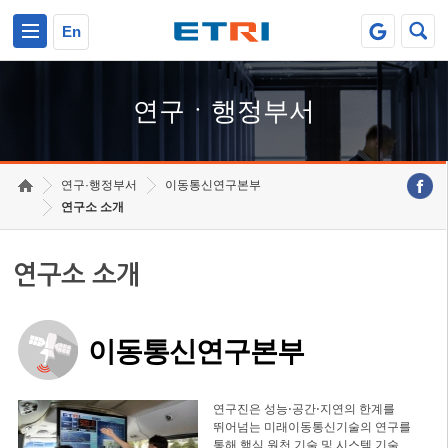
본문 바로가기
주요메뉴 바로가기
하단메뉴 바로가기
En
연구ㆍ행정부서
연구·행정부서
이동통신연구본부
연구소 소개
연구소 소개
이동통신연구본부
연구진은 성능⋅공간⋅지연의 한계를
뛰어넘는 미래이동통신기술의 연구를
통해 핵심 원천 기술 및 시스템 기술