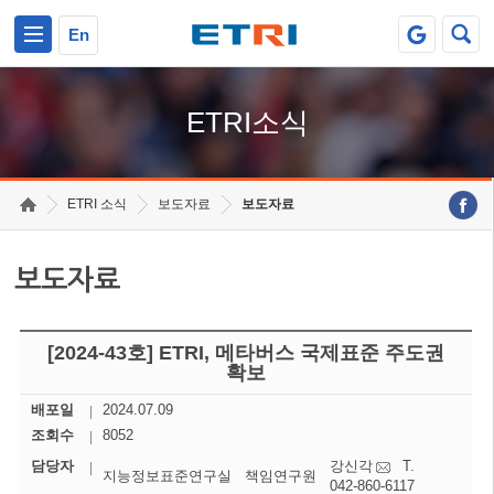
본문 바로가기
주요메뉴 바로가기
En
ETRI소식
ETRI 소식
보도자료
보도자료
보도자료
[2024-43호] ETRI, 메타버스 국제표준 주도권
확보
배포일
2024.07.09
조회수
8052
담당자
강신각
T.
지능정보표준연구실
책임연구원
042-860-6117