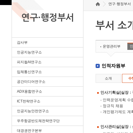
연구·행정부서
연구·행정부서
부서 소
감사부
운영관리부
인공지능연구소
피지컬AI연구소
인적자원부
입체통신연구소
소개
수
공간미디어연구소
ADX융합연구소
인사기획실(실장 : 정혜
- 인력운영계획 수
ICT전략연구소
- 정규직 채용
인공지능안전연구소
- 개인평가제도 계
우주항공반도체전략연구단
인사관리실(실장 : 손승
대경권연구본부