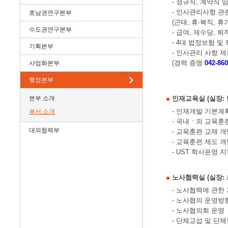
- 정규직, 계약직 
- 인사관리사항 관련
호남권연구본부
(근태, 휴·복직, 휴
수도권연구본부
- 급여, 제수당, 
- 4대 법정보험 및
기획본부
- 인사관리 사항 
(경력 증명:
042-860
사업화본부
행정본부
본부 소개
인재교육실 (실장: 남항
- 인재개발 기본계
부서 소개
- 국내ㆍ외 교육훈
대외협력부
- 교육훈련 교재 
- 교육훈련 제도 개
- UST 학사운영 지
노사협력실 (실장: 최기
- 노사협력에 관한
- 노사협의 운영방
- 노사협의회 운영
- 단체교섭 및 단