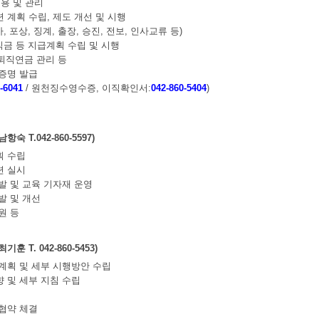
임용 및 관리
 계획 수립, 제도 개선 및 시행
가, 포상, 징계, 출장, 승진, 전보, 인사교류 등)
퇴직금 등 지급계획 수립 및 시행
 퇴직연금 관리 등
제증명 발급
-6041
/ 원천징수영수증, 이직확인서:
042-860-5404
)
숙 T.042-860-5597)
획 수립
련 실시
개발 및 교육 기자재 운영
발 및 개선
원 등
훈 T. 042-860-5453)
 계획 및 세부 시행방안 수립
향 및 세부 지침 수립
체협약 체결