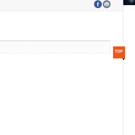
수도권연구본부
기획본부
사업화본부
행정본부
대외협력부
TOP