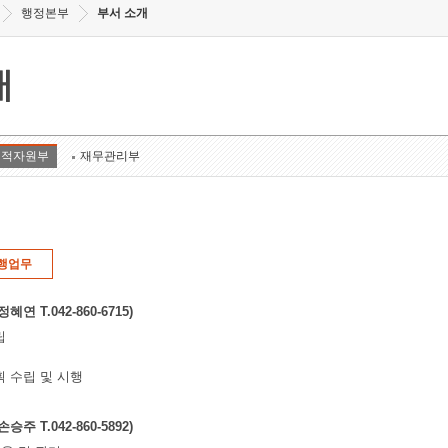
행정본부
부서 소개
개
인적자원부
재무관리부
행업무
연 T.042-860-6715)
립
획 수립 및 시행
주 T.042-860-5892)