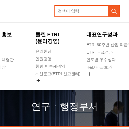
 홍보
클린 ETRI
대표연구성과
(윤리경영)
ETRI 50주년 산업 파
윤리헌장
ETRI 대표성과
인권경영
 체험관
연도별 우수성과
청렴·반부패경영
영상
R&D 파급효과
e-신문고(ETRI 신고센터)
지식공유플랫폼
공익신고
청렴포털 신고
고객의소리
연구ㆍ행정부서
수의계약 현황
부패징계 현황
감사결과공개