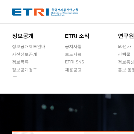
본문 바로가기
주요메뉴 바로가기
하단메뉴 바로가기
정보공개
ETRI 소식
연구원
정보공개제도안내
공지사항
50년사
사전정보공개
보도자료
간행물
정보목록
ETRI SNS
정보통신
정보공개청구
채용공고
홍보 동
경영공시
공공데이터개방
사업실명제