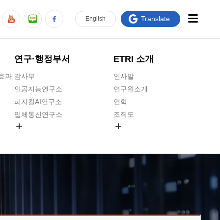
Translate
En
glish
연구·행정부서
ETRI 소개
급효과
감사부
인사말
인공지능연구소
연구원소개
피지컬AI연구소
연혁
입체통신연구소
조직도
공간미디어연구소
기타 공개정보
ADX융합연구소
원규 제·개정 예고
ICT전략연구소
연구원 고객헌장
인공지능안전연구소
ETRI CI
우주항공반도체전략연구단
주요업무연락처
대경권연구본부
찾아오시는길
호남권연구본부