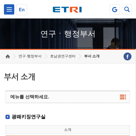
본문 바로가기
주요메뉴 바로가기
하단메뉴 바로가기
En
연구ㆍ행정부서
연구·행정부서
호남권연구센터
부서 소개
부서 소개
메뉴를 선택하세요.
광패키징연구실
소개