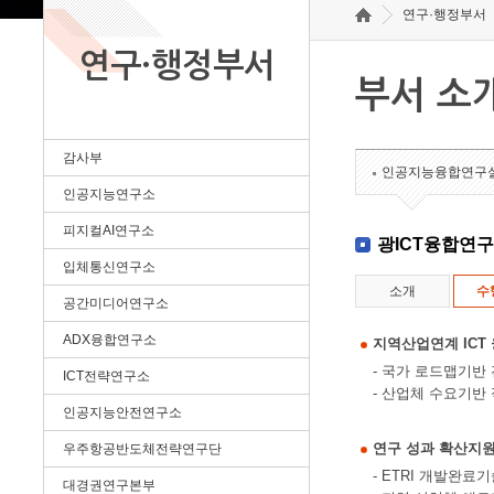
연구·행정부서
연구·행정부서
부서 소
감사부
인공지능융합연구
인공지능연구소
피지컬AI연구소
광ICT융합연
입체통신연구소
소개
수
공간미디어연구소
ADX융합연구소
지역산업연계 ICT
- 국가 로드맵기반
ICT전략연구소
- 산업체 수요기반
인공지능안전연구소
연구 성과 확산지
우주항공반도체전략연구단
- ETRI 개발완
대경권연구본부