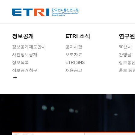
본문 바로가기
주요메뉴 바로가기
하단메뉴 바로가기
정보공개
ETRI 소식
연구원
정보공개제도안내
공지사항
50년사
사전정보공개
보도자료
간행물
정보목록
ETRI SNS
정보통신
정보공개청구
채용공고
홍보 동
경영공시
공공데이터개방
사업실명제