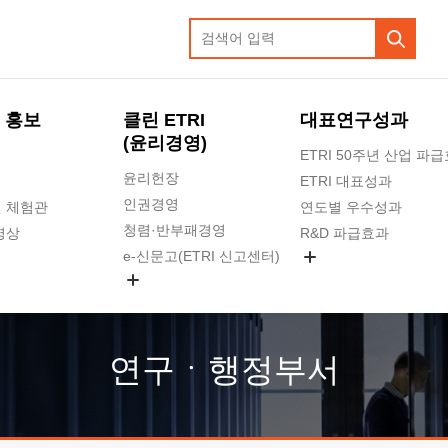
 홍보
클린 ETRI
대표연구성과
(윤리경영)
ETRI 50주년 산업 파
윤리헌장
ETRI 대표성과
인권경영
 체험관
연도별 우수성과
청렴·반부패경영
영상
R&D 파급효과
e-신문고(ETRI 신고센터)
지식공유플랫폼
공익신고
청렴포털 신고
고객의소리
연구ㆍ행정부서
수의계약 현황
부패징계 현황
감사결과공개