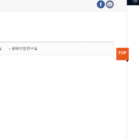
수도권연구본부
기획본부
사업화본부
행정본부
대외협력부
실
광패키징연구실
TOP