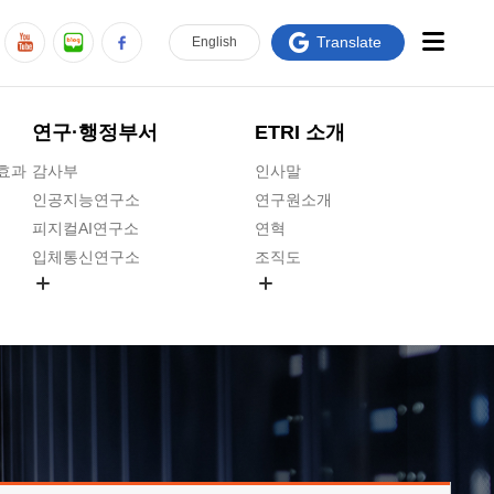
Translate
En
glish
연구·행정부서
ETRI 소개
급효과
감사부
인사말
인공지능연구소
연구원소개
피지컬AI연구소
연혁
입체통신연구소
조직도
공간미디어연구소
기타 공개정보
ADX융합연구소
원규 제·개정 예고
ICT전략연구소
연구원 고객헌장
인공지능안전연구소
ETRI CI
우주항공반도체전략연구단
주요업무연락처
대경권연구본부
찾아오시는길
호남권연구본부