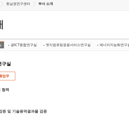
호남권연구센터
부서 소개
개
실
광ICT융합연구실
엣지컴퓨팅응용서비스연구실
에너지지능화연구
연구실
행업무
 협력
k 검증 및 기술용역결과물 검증