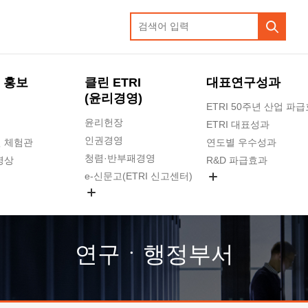
 홍보
클린 ETRI
대표연구성과
(윤리경영)
ETRI 50주년 산업 파
윤리헌장
ETRI 대표성과
인권경영
 체험관
연도별 우수성과
청렴·반부패경영
영상
R&D 파급효과
e-신문고(ETRI 신고센터)
지식공유플랫폼
공익신고
청렴포털 신고
고객의소리
연구ㆍ행정부서
수의계약 현황
부패징계 현황
감사결과공개