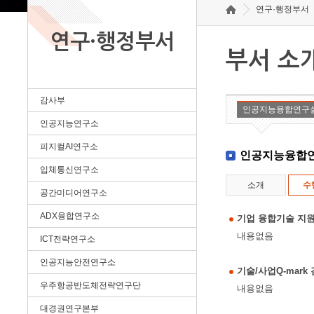
연구·행정부서
연구·행정부서
부서 소
감사부
인공지능융합연구
인공지능연구소
피지컬AI연구소
인공지능융합
입체통신연구소
소개
수
공간미디어연구소
ADX융합연구소
기업 융합기술 지원
내용없음
ICT전략연구소
인공지능안전연구소
기술/사업Q-mar
우주항공반도체전략연구단
내용없음
대경권연구본부