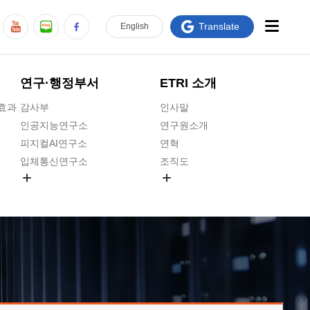
Translate
En
glish
연구·행정부서
ETRI 소개
급효과
감사부
인사말
인공지능연구소
연구원소개
피지컬AI연구소
연혁
입체통신연구소
조직도
공간미디어연구소
기타 공개정보
ADX융합연구소
원규 제·개정 예고
ICT전략연구소
연구원 고객헌장
인공지능안전연구소
ETRI CI
우주항공반도체전략연구단
주요업무연락처
대경권연구본부
찾아오시는길
호남권연구본부