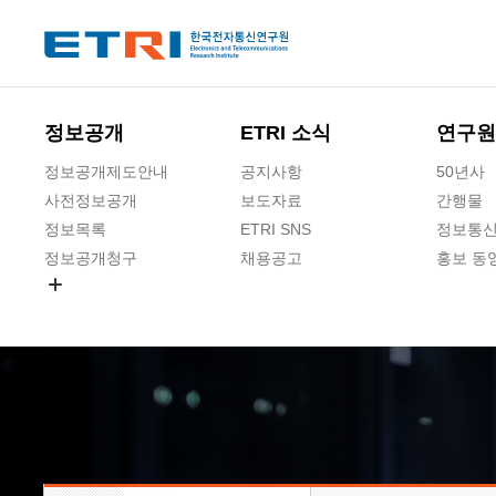
본문 바로가기
주요메뉴 바로가기
하단메뉴 바로가기
정보공개
ETRI 소식
연구원
정보공개제도안내
공지사항
50년사
사전정보공개
보도자료
간행물
정보목록
ETRI SNS
정보통신
정보공개청구
채용공고
홍보 동
경영공시
공공데이터개방
사업실명제