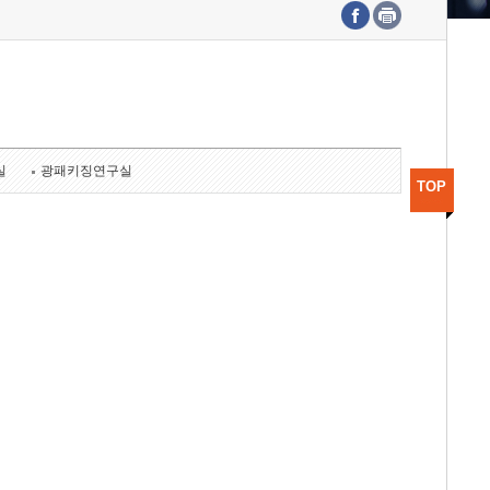
수도권연구본부
기획본부
사업화본부
행정본부
대외협력부
실
광패키징연구실
TOP