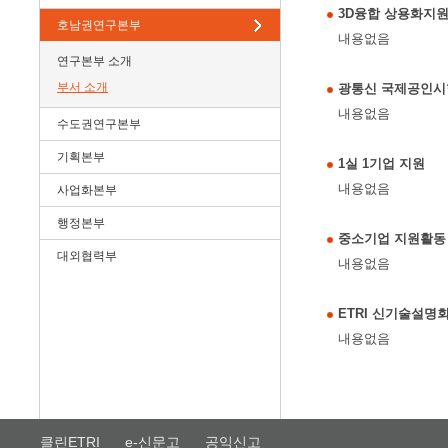
3D융합 상용화지
호남권연구본부
내용없음
연구본부 소개
부서 소개
광통신 국제공인시
내용없음
수도권연구본부
기획본부
1실 1기업 지원
내용없음
사업화본부
행정본부
중소기업 지원활동
대외협력부
내용없음
ETRI 신기술설명
내용없음
클린ETRI
e-신문고
공익신고