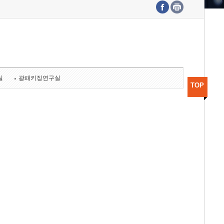
수도권연구본부
기획본부
사업화본부
행정본부
대외협력부
실
광패키징연구실
TOP