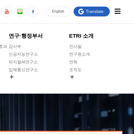
Translate
En
glish
연구·행정부서
ETRI 소개
급효과
감사부
인사말
인공지능연구소
연구원소개
피지컬AI연구소
연혁
입체통신연구소
조직도
공간미디어연구소
기타 공개정보
ADX융합연구소
원규 제·개정 예고
ICT전략연구소
연구원 고객헌장
인공지능안전연구소
ETRI CI
우주항공반도체전략연구단
주요업무연락처
대경권연구본부
찾아오시는길
호남권연구본부