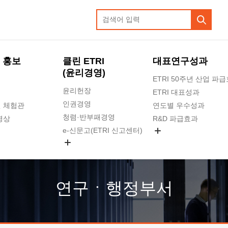
 홍보
클린 ETRI
대표연구성과
(윤리경영)
ETRI 50주년 산업 파
윤리헌장
ETRI 대표성과
인권경영
 체험관
연도별 우수성과
청렴·반부패경영
영상
R&D 파급효과
e-신문고(ETRI 신고센터)
지식공유플랫폼
공익신고
청렴포털 신고
고객의소리
연구ㆍ행정부서
수의계약 현황
부패징계 현황
감사결과공개