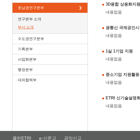
3D융합 상용화지
호남권연구본부
내용없음
연구본부 소개
부서 소개
광통신 국제공인시
내용없음
수도권연구본부
기획본부
1실 1기업 지원
내용없음
사업화본부
행정본부
중소기업 지원활동
대외협력부
내용없음
ETRI 신기술설명
내용없음
클린ETRI
e-신문고
공익신고