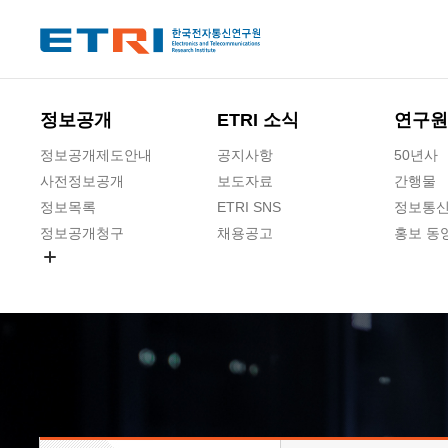
본문 바로가기
주요메뉴 바로가기
하단메뉴 바로가기
정보공개
ETRI 소식
연구원
정보공개제도안내
공지사항
50년사
사전정보공개
보도자료
간행물
정보목록
ETRI SNS
정보통신
정보공개청구
채용공고
홍보 동
경영공시
공공데이터개방
사업실명제