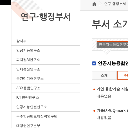
연구·행정부서
연구·행정부서
부서 소
감사부
인공지능융합연구
인공지능연구소
피지컬AI연구소
인공지능융합
입체통신연구소
소개
수
공간미디어연구소
ADX융합연구소
기업 융합기술 지원
내용없음
ICT전략연구소
인공지능안전연구소
기술/사업Q-mar
우주항공반도체전략연구단
내용없음
대경권연구본부