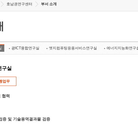
호남권연구센터
부서 소개
개
실
광ICT융합연구실
엣지컴퓨팅응용서비스연구실
에너지지능화연구
연구실
행업무
 협력
k 검증 및 기술용역결과물 검증