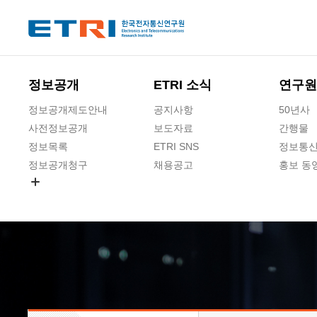
본문 바로가기
주요메뉴 바로가기
하단메뉴 바로가기
정보공개
ETRI 소식
연구원
정보공개제도안내
공지사항
50년사
사전정보공개
보도자료
간행물
정보목록
ETRI SNS
정보통신
정보공개청구
채용공고
홍보 동
경영공시
공공데이터개방
사업실명제