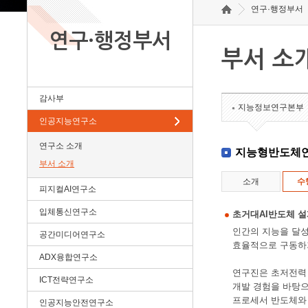
연구·행정부서
연구·행정부서
부서 소
감사부
지능정보연구본부
인공지능연구소
연구소 소개
지능형반도체
부서 소개
소개
수
피지컬AI연구소
입체통신연구소
초거대AI반도체 
인간의 지능을 달성
공간미디어연구소
효율적으로 구동하
ADX융합연구소
연구진은 초저전력 시
ICT전략연구소
개발 경험을 바탕으
프로세서 반도체와 차
인공지능안전연구소