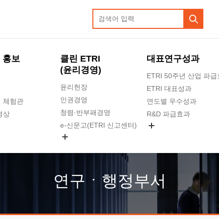
 홍보
클린 ETRI
대표연구성과
(윤리경영)
ETRI 50주년 산업 파
윤리헌장
ETRI 대표성과
인권경영
 체험관
연도별 우수성과
청렴·반부패경영
영상
R&D 파급효과
e-신문고(ETRI 신고센터)
지식공유플랫폼
공익신고
청렴포털 신고
고객의소리
연구ㆍ행정부서
수의계약 현황
부패징계 현황
감사결과공개