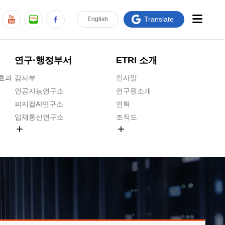
Translate
En
glish
연구·행정부서
ETRI 소개
급효과
감사부
인사말
인공지능연구소
연구원소개
피지컬AI연구소
연혁
입체통신연구소
조직도
공간미디어연구소
기타 공개정보
ADX융합연구소
원규 제·개정 예고
ICT전략연구소
연구원 고객헌장
인공지능안전연구소
ETRI CI
우주항공반도체전략연구단
주요업무연락처
대경권연구본부
찾아오시는길
호남권연구본부