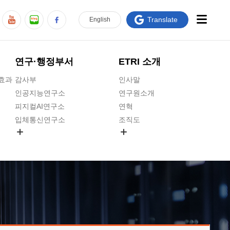
Translate
En
glish
연구·행정부서
ETRI 소개
급효과
감사부
인사말
인공지능연구소
연구원소개
피지컬AI연구소
연혁
입체통신연구소
조직도
공간미디어연구소
기타 공개정보
ADX융합연구소
원규 제·개정 예고
ICT전략연구소
연구원 고객헌장
인공지능안전연구소
ETRI CI
우주항공반도체전략연구단
주요업무연락처
대경권연구본부
찾아오시는길
호남권연구본부