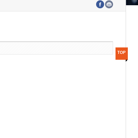
수도권연구본부
기획본부
사업화본부
행정본부
대외협력부
TOP