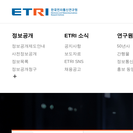
본문 바로가기
주요메뉴 바로가기
하단메뉴 바로가기
정보공개
ETRI 소식
연구원
정보공개제도안내
공지사항
50년사
사전정보공개
보도자료
간행물
정보목록
ETRI SNS
정보통신
정보공개청구
채용공고
홍보 동
경영공시
공공데이터개방
사업실명제