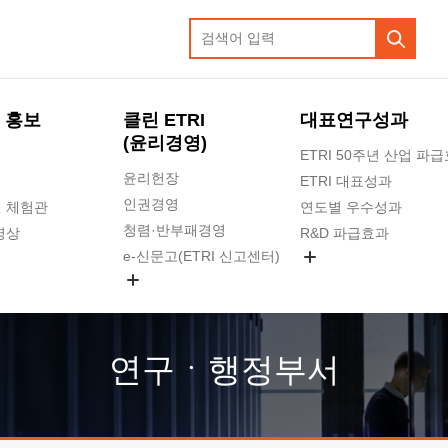
 홍보
클린 ETRI
대표연구성과
(윤리경영)
ETRI 50주년 산업 파
윤리헌장
ETRI 대표성과
인권경영
 체험관
연도별 우수성과
청렴·반부패경영
영상
R&D 파급효과
e-신문고(ETRI 신고센터)
지식공유플랫폼
공익신고
청렴포털 신고
고객의소리
연구ㆍ행정부서
수의계약 현황
부패징계 현황
감사결과공개