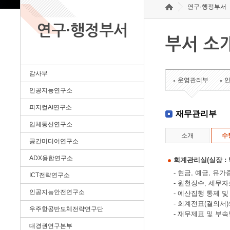
연구·행정부서
연구·행정부서
부서 소
감사부
운영관리부
인공지능연구소
피지컬AI연구소
재무관리부
입체통신연구소
소개
수
공간미디어연구소
ADX융합연구소
회계관리실(실장 : 박정
- 현금, 예금, 유
ICT전략연구소
- 원천징수, 세무
인공지능안전연구소
- 예산집행 통제 
- 회계전표(결의서
우주항공반도체전략연구단
- 재무제표 및 부
대경권연구본부