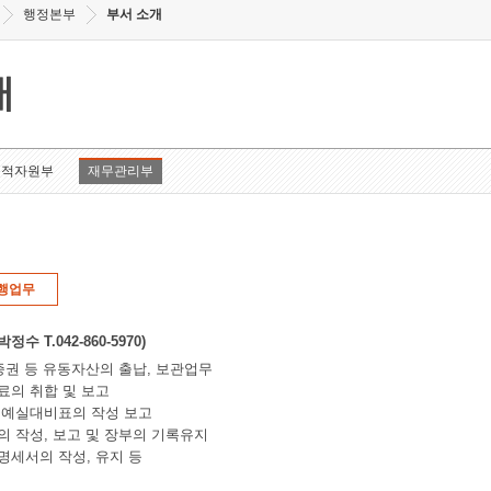
행정본부
부서 소개
개
인적자원부
재무관리부
행업무
수 T.042-860-5970)
가증권 등 유동자산의 출납, 보관업무
자료의 취합 및 보고
및 예실대비표의 작성 보고
)의 작성, 보고 및 장부의 기록유지
속명세서의 작성, 유지 등