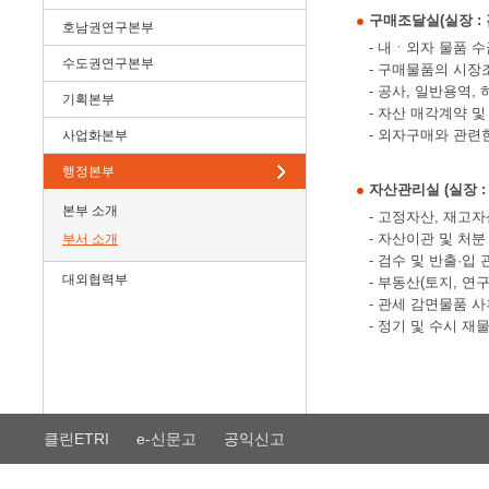
구매조달실(실장 : 김기
호남권연구본부
- 내ㆍ외자 물품 
수도권연구본부
- 구매물품의 시장
- 공사, 일반용역,
기획본부
- 자산 매각계약 및
- 외자구매와 관련한
사업화본부
행정본부
자산관리실 (실장 : 강
본부 소개
- 고정자산, 재고자
- 자산이관 및 처분
부서 소개
- 검수 및 반출·입 
대외협력부
- 부동산(토지, 연
- 관세 감면물품 
- 정기 및 수시 재
클린ETRI
e-신문고
공익신고