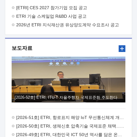
바랍니다.
2026년 8월 한국전자통신연구원장
1. 추진개요

추진목적: ETRI 인력을 기업현장에 파견. 기술지원을
[ETRI] CES 2027 참가기업 모집 공고
실시함으로써 ETRI 개발기술의 사업화를 지원하여
ETRI 기술 스케일업 R&BD 사업 공고
사업화성과를 극대화하고, 지원기업을 강견기업으로 육성하고자
함.
2026년 ETRI 지식재산권 유상양도계약 수요조사 공고
 신청자격: ETRI 협력기업 및 일반 ICT 중소기업*
협력기업: ETRI 창업/연구소기업, 기술이전/출자기업 등 ETRI
개발기술을 사업화하고자 하는 기업
 파견기간: 1년 이상
[최대 3년까지 연속지원 가능]* 연속지원은 지원완료 시점에서
보도자료
당해 지원실적과 차기 지원계획을 평가하여 결정
 기업부담:
연구인력 연봉기준 30 ~ 40%* (1년차) 연봉의 30%, (2 ~ 3년차)
연봉의 40%
 추진일정(1)희망기업 신청/접수(2)희망인력-
희망기업 매칭(3)현장조사/ 선정(심의)(4)협약체결(5)
기업파견8월 3일 ~ 14일
8월 17일 ~ 26일
9월초순
9월 중순
10월 이후* 상기일정은 희망인력-희망기업간 매칭 원활시를
가정한 것으로 상황에 따라 상당기간 일정이 지연될 수 있음. **
(1)희망인력-희망기업간 적합성이 낮다고 판단되거나, (2)
희망인력이 파견의사를 철회할 경우 후속 절차가 진행되지 않을
[2026-52호] ETRI, ITU-T 자율주행차 국제표준화 주도한다
수 있음.2. 현장지원 희망인력 및 상세이력
 희망인력
목록기술분야연구인력번호지원가능 기술반도체/
전자소자A반도체 소자(trasistor/diode) 제작 공정 전자소자 제작
[2026-51호] ETRI, 항로표지 해양 IoT 무선통신체계 개발 나선다
공정(FET / SBD 등 )유기물 반도체 소재 및 소자 설계, 합성 및
제작바이오센서 설계/제작토양/수질/가스 센서 설계/
[2026-50호] ETRI, 생체신호 압축기술 국제표준 채택...의료 AI 시대 연다
제작광소자응용B광 센서 및 응용 시스템시스템 제어 및 데이터
[2026-49호] ETRI, 대한민국 ICT 50년 역사를 담은 온라인 50년사 공개
처리FPGA 제어, VHDL 프로그램 개발Labview, Python, C