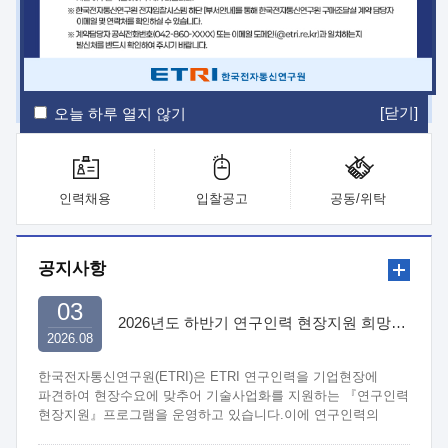
ETRI Insight
ETRI Journal
전자통신동향분석
ETRI 웹진
ETRI 간행물
전자도서관
[닫기]
오늘 하루 열지 않기
인력채용
입찰공고
공동/위탁
공지사항
03
2026년도 하반기 연구인력 현장지원 희망기업 신청/접수
2026.08
한국전자통신연구원(ETRI)은 ETRI 연구인력을 기업현장에
파견하여 현장수요에 맞추어 기술사업화를 지원하는 『연구인력
현장지원』프로그램을 운영하고 있습니다.이에 연구인력의
지원을 희망하는 중소.중견기업에서는 신청하여 주시기