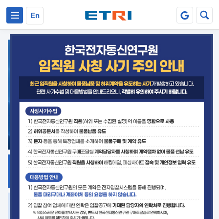
본문 바로가기
주요메뉴 바로가기
En
지식공유
ETRI 오픈소스
플랫폼
거버넌스 대응
발간자료