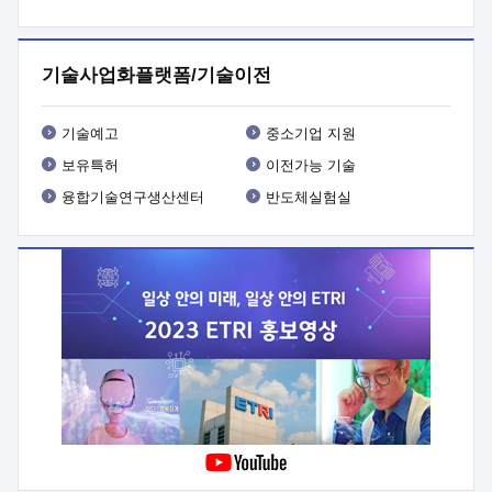
프로그램 개발
 상세이력ㅇ(붙 임1) 대상인력 A 상세이력ㅇ(붙
임2) 대상인력 B 상세이력
3. 신청방법 및 향후일정 등

신청방법: 이메일 (verdi@etri.re.kr)* <별첨양식>을 작성하여
기술사업화플랫폼/기술이전
제출
 문 의 처: ETRI사업화본부 기업성장지원부
기업성장지원전략실ㅇ오경석 책임 연구원 (T. 042-860-5076,
verdi@etri.re.kr)
 제출양식
ㅇ(별첨양식) ETRI연구인력
기술예고
중소기업 지원
현장지원 신청서 (기업)
보유특허
이전가능 기술
융합기술연구생산센터
반도체실험실