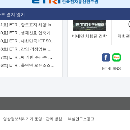
[2026-52호] ETRI, ITU-T 자율주행차 국제표준화 주도한다
루 열지 않기
[2026-51호] ETRI, 항로표지 해양 IoT 무선통신체계 개발 나선다
[2026-50호] ETRI, 생체신호 압축기술 국제표준 채택...의료 AI 시대 연다
비대면
체험관 견학
체험관
[2026-49호] ETRI, 대한민국 ICT 50년 역사를 담은 온라인 50년사 공개
[2026-48호] ETRI, 감염 걱정없는 공중 터치 인터페이스 시대 연다
[2026-47호] ETRI, AI 기반 주파수 예측기술 국제표준 이끌어
[2026-46호] ETRI, 출연연 오픈소스 협의체 '범출연연'으로 확대 운영
ETRI SNS
영상정보처리기기 운영ㆍ관리 방침
부설연구소공고