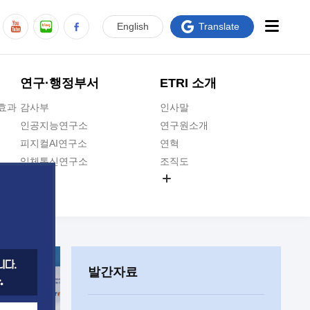
En
glish
Translate
연구·행정부서
ETRI 소개
급효과
감사부
인사말
인공지능연구소
연구원소개
피지컬AI연구소
연혁
입체통신연구소
조직도
공간미디어연구소
기타 공개정보
ADX융합연구소
원규 제·개정 예고
ICT전략연구소
연구원 고객헌장
인공지능안전연구소
ETRI CI
우주항공반도체전략연구단
주요업무연락처
발간자료
대경권연구본부
찾아오시는길
호남권연구본부