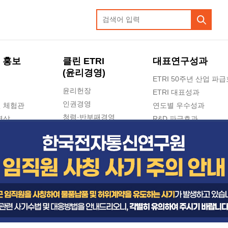
 홍보
클린 ETRI
대표연구성과
(윤리경영)
ETRI 50주년 산업 파
윤리헌장
ETRI 대표성과
인권경영
 체험관
연도별 우수성과
청렴·반부패경영
영상
R&D 파급효과
e-신문고(ETRI 신고센터)
지식공유플랫폼
공익신고
청렴포털 신고
고객의소리
수의계약 현황
부패징계 현황
감사결과공개