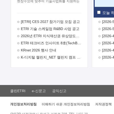
현장수요에 맞추어 기술사업화를 지원하는
『연구인력 현장지원』프로그램을
운영하고 있습니다.이에 연구인력의 지원을
오늘 하
희망하는 중소.중견기업에서는 신청하여
주시기 바랍니다.
2026년 8월
[ETRI] CES 2027 참가기업 모집 공고
한국전자통신연구원장
1. 추진개요

ETRI 기술 스케일업 R&BD 사업 공고
추진목적: ETRI 인력을 기업현장에 파견.
기술지원을 실시함으로써 ETRI 개발기술의
2026년 ETRI 지식재산권 유상양도계약 수요조사 공고
사업화를 지원하여 사업화성과를
ETRI 테크비즈 인사이트 8호(TechBiz Insight Vol.8) 발간
극대화하고, 지원기업을 강견기업으로
육성하고자 함.
 신청자격: ETRI
KRnet 2026 행사 안내
협력기업 및 일반 ICT 중소기업* 협력기업:
K-디지털 챌린지_NET 챌린지 캠프 시즌13 안내
ETRI 창업/연구소기업, 기술이전/출자기업
등 ETRI 개발기술을 사업화하고자 하는
기업
 파견기간: 1년 이상 [최대 3년까지
연속지원 가능]* 연속지원은 지원완료
시점에서 당해 지원실적과 차기 지원계획을
평가하여 결정
 기업부담: 연구인력
연봉기준 30 ~ 40%* (1년차) 연봉의 30%,
클린ETRI
e-신문고
공익신고
(2 ~ 3년차) 연봉의 40%
 추진일정(1)
희망기업 신청/접수(2)희망인력-희망기업
매칭(3)현장조사/ 선정(심의)(4)협약체결
개인정보처리방침
이해하기 쉬운 개인정보처리방침
저작권정책
(5)기업파견8월 3일 ~ 14일
8월 17일 ~
26일
9월초순
9월 중순
10월 이후*