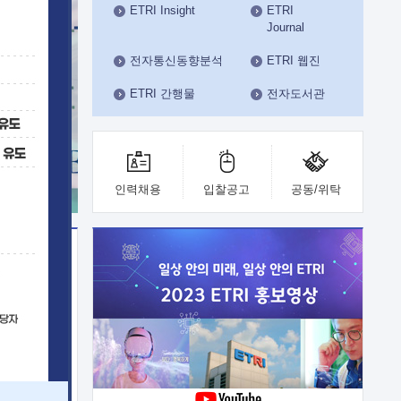
ETRI Insight
ETRI
수도권연구본부
Journal
기획본부
사업화본부
전자통신동향분석
ETRI 웹진
행정본부
ETRI 간행물
전자도서관
대외협력부
인력채용
입찰공고
공동/위탁
이전
업 지원
능 기술
체실험실