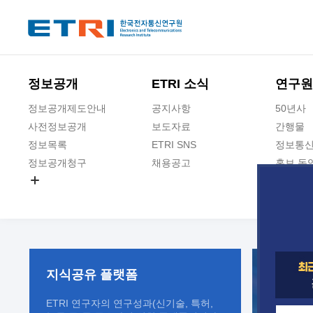
본문 바로가기
주요메뉴 바로가기
정보공개
ETRI 소식
연구원
정보공개제도안내
공지사항
50년사
사전정보공개
보도자료
간행물
정보목록
ETRI SNS
정보통신
정보공개청구
채용공고
홍보 동
경영공시
공공데이터개방
사업실명제
지식공유
플랫폼
ETRI 연구자의 연구성과(신기술, 특허,