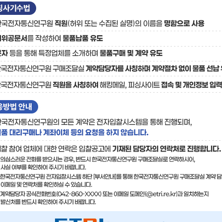
료
기술사업화플랫폼/기술
기술예고
중소기
보유특허
이전가
융합기술연구생산센터
반도