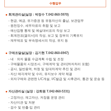
수행업무
회계관리실(실장 : 박정수 T.042-860-5970)
- 현금, 예금, 유가증권 등 유동자산의 출납, 보관업무
- 원천징수, 세무자료의 취합 및 보고
- 예산집행 통제 및 예실대비표의 작성 보고
- 회계전표(결의서)의 작성, 보고 및 장부의 기록유지
- 재무제표 및 부속명세서의 작성, 유지 등
구매조달실(실장 : 김기현 T.042-860-6947)
- 내ㆍ외자 물품 수급계획 수립 및 조정
- 구매물품의 시장조사, 구매계약 및 관리(하자처리 포함)
- 공사, 일반용역, 하청 및 임대차계약 추진 및 관리
- 자산 매각계약 및 수리, 유지보수 계약 체결
- 외자구매와 관련한 L/C개설, I/C발급 및 사후관리, 통관 및 운송 등
자산관리실 (실장 : 강희원 T.042-860-5331)
- 고정자산, 재고자산, 저장품 운영 관리
- 자산이관 및 처분
- 검수 및 반출·입 관리