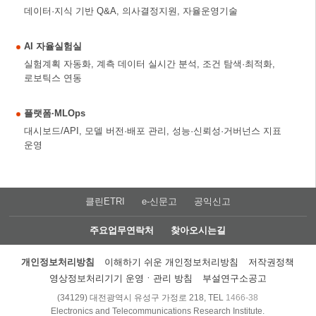
데이터·지식 기반 Q&A, 의사결정지원, 자율운영기술
AI 자율실험실
실험계획 자동화, 계측 데이터 실시간 분석, 조건 탐색·최적화,
로보틱스 연동
플랫폼·MLOps
대시보드/API, 모델 버전·배포 관리, 성능·신뢰성·거버넌스 지표
운영
클린ETRI
e-신문고
공익신고
주요업무연락처
찾아오시는길
개인정보처리방침
이해하기 쉬운 개인정보처리방침
저작권정책
영상정보처리기기 운영ㆍ관리 방침
부설연구소공고
(34129) 대전광역시 유성구 가정로 218, TEL
1466-38
Electronics and Telecommunications Research Institute.