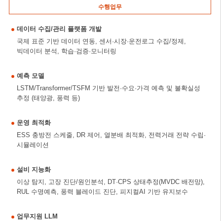
수행업무
데이터 수집/관리 플랫폼 개발
국제 표준 기반 데이터 연동, 센서·시장·운전로그 수집/정제,
빅데이터 분석, 학습·검증·모니터링
예측 모델
LSTM/Transformer/TSFM 기반 발전·수요·가격 예측 및 불확실성
추정 (태양광, 풍력 등)
운영 최적화
ESS 충방전 스케줄, DR 제어, 열분배 최적화, 전력거래 전략 수립·
시뮬레이션
설비 지능화
이상 탐지, 고장 진단/원인분석, DT·CPS 상태추정(MVDC 배전망),
RUL 수명예측, 풍력 블레이드 진단, 피지컬AI 기반 유지보수
업무지원 LLM