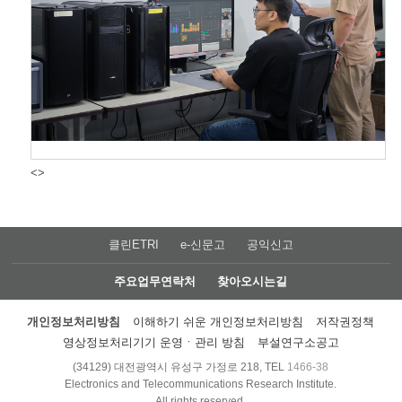
<>
클린ETRI
e-신문고
공익신고
주요업무연락처
찾아오시는길
개인정보처리방침
이해하기 쉬운 개인정보처리방침
저작권정책
영상정보처리기기 운영ㆍ관리 방침
부설연구소공고
(34129) 대전광역시 유성구 가정로 218, TEL
1466-38
Electronics and Telecommunications Research Institute.
All rights reserved.