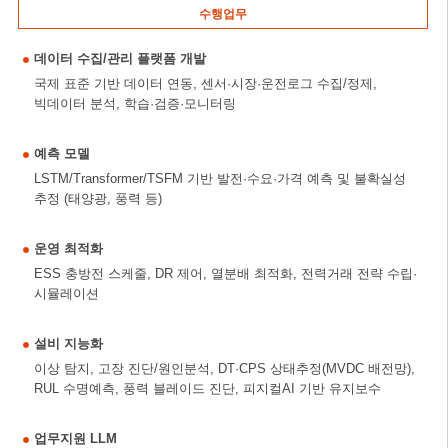
수행업무
데이터 수집/관리 플랫폼 개발
국제 표준 기반 데이터 연동, 센서·시장·운전로그 수집/정제,
빅데이터 분석, 학습·검증·모니터링
예측 모델
LSTM/Transformer/TSFM 기반 발전·수요·가격 예측 및 불확실성
추정 (태양광, 풍력 등)
운영 최적화
ESS 충방전 스케줄, DR 제어, 열분배 최적화, 전력거래 전략 수립·
시뮬레이션
설비 지능화
이상 탐지, 고장 진단/원인분석, DT·CPS 상태추정(MVDC 배전망),
RUL 수명예측, 풍력 블레이드 진단, 피지컬AI 기반 유지보수
업무지원 LLM