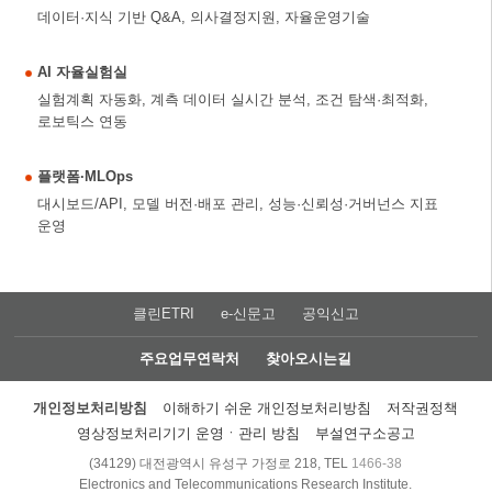
데이터·지식 기반 Q&A, 의사결정지원, 자율운영기술
AI 자율실험실
실험계획 자동화, 계측 데이터 실시간 분석, 조건 탐색·최적화,
로보틱스 연동
플랫폼·MLOps
대시보드/API, 모델 버전·배포 관리, 성능·신뢰성·거버넌스 지표
운영
클린ETRI
e-신문고
공익신고
주요업무연락처
찾아오시는길
개인정보처리방침
이해하기 쉬운 개인정보처리방침
저작권정책
영상정보처리기기 운영ㆍ관리 방침
부설연구소공고
(34129) 대전광역시 유성구 가정로 218, TEL
1466-38
Electronics and Telecommunications Research Institute.