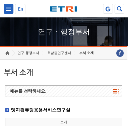
본문 바로가기
주요메뉴 바로가기
하단메뉴 바로가기
En
연구ㆍ행정부서
연구·행정부서
호남권연구센터
부서 소개
부서 소개
메뉴를 선택하세요.
엣지컴퓨팅응용서비스연구실
소개