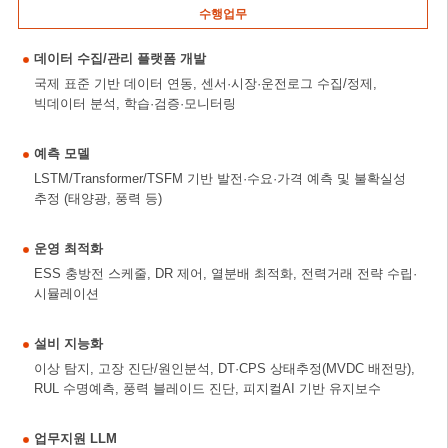
수행업무
데이터 수집/관리 플랫폼 개발
국제 표준 기반 데이터 연동, 센서·시장·운전로그 수집/정제,
빅데이터 분석, 학습·검증·모니터링
예측 모델
LSTM/Transformer/TSFM 기반 발전·수요·가격 예측 및 불확실성
추정 (태양광, 풍력 등)
운영 최적화
ESS 충방전 스케줄, DR 제어, 열분배 최적화, 전력거래 전략 수립·
시뮬레이션
설비 지능화
이상 탐지, 고장 진단/원인분석, DT·CPS 상태추정(MVDC 배전망),
RUL 수명예측, 풍력 블레이드 진단, 피지컬AI 기반 유지보수
업무지원 LLM