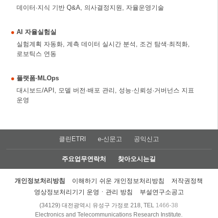
데이터·지식 기반 Q&A, 의사결정지원, 자율운영기술
AI 자율실험실
실험계획 자동화, 계측 데이터 실시간 분석, 조건 탐색·최적화,
로보틱스 연동
플랫폼·MLOps
대시보드/API, 모델 버전·배포 관리, 성능·신뢰성·거버넌스 지표
운영
클린ETRI
e-신문고
공익신고
주요업무연락처
찾아오시는길
개인정보처리방침
이해하기 쉬운 개인정보처리방침
저작권정책
영상정보처리기기 운영ㆍ관리 방침
부설연구소공고
(34129) 대전광역시 유성구 가정로 218, TEL
1466-38
Electronics and Telecommunications Research Institute.