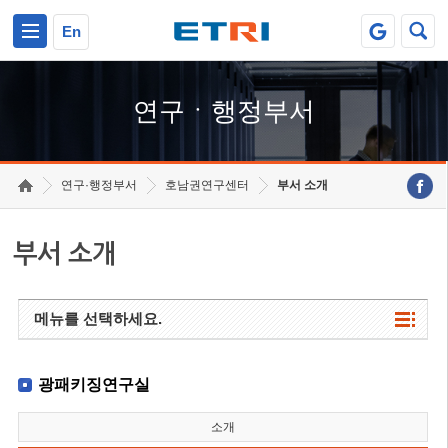
본문 바로가기
주요메뉴 바로가기
하단메뉴 바로가기
En
연구ㆍ행정부서
연구·행정부서
호남권연구센터
부서 소개
부서 소개
메뉴를 선택하세요.
광패키징연구실
소개