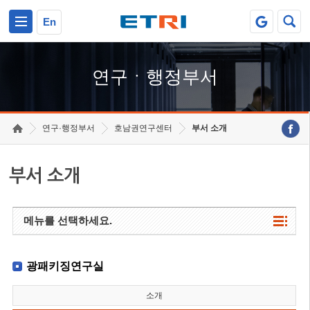
본문 바로가기
주요메뉴 바로가기
하단메뉴 바로가기
En
연구ㆍ행정부서
연구·행정부서
호남권연구센터
부서 소개
부서 소개
메뉴를 선택하세요.
광패키징연구실
소개