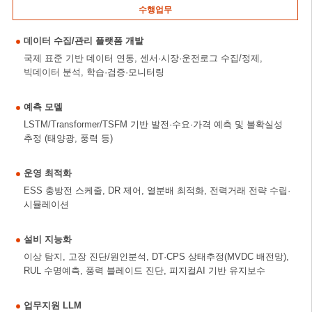
수행업무
데이터 수집/관리 플랫폼 개발
국제 표준 기반 데이터 연동, 센서·시장·운전로그 수집/정제,
빅데이터 분석, 학습·검증·모니터링
예측 모델
LSTM/Transformer/TSFM 기반 발전·수요·가격 예측 및 불확실성
추정 (태양광, 풍력 등)
운영 최적화
ESS 충방전 스케줄, DR 제어, 열분배 최적화, 전력거래 전략 수립·
시뮬레이션
설비 지능화
이상 탐지, 고장 진단/원인분석, DT·CPS 상태추정(MVDC 배전망),
RUL 수명예측, 풍력 블레이드 진단, 피지컬AI 기반 유지보수
업무지원 LLM