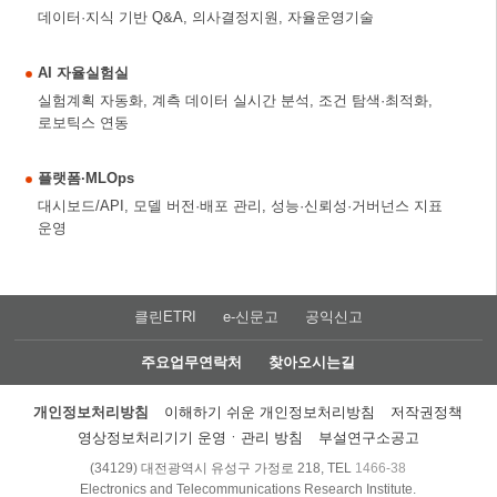
데이터·지식 기반 Q&A, 의사결정지원, 자율운영기술
AI 자율실험실
실험계획 자동화, 계측 데이터 실시간 분석, 조건 탐색·최적화,
로보틱스 연동
플랫폼·MLOps
대시보드/API, 모델 버전·배포 관리, 성능·신뢰성·거버넌스 지표
운영
클린ETRI
e-신문고
공익신고
주요업무연락처
찾아오시는길
개인정보처리방침
이해하기 쉬운 개인정보처리방침
저작권정책
영상정보처리기기 운영ㆍ관리 방침
부설연구소공고
(34129) 대전광역시 유성구 가정로 218, TEL
1466-38
Electronics and Telecommunications Research Institute.