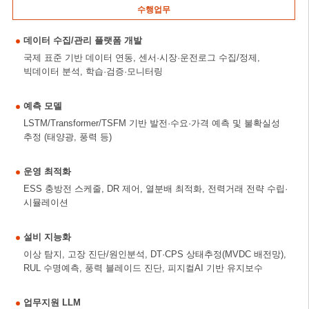
수행업무
데이터 수집/관리 플랫폼 개발
국제 표준 기반 데이터 연동, 센서·시장·운전로그 수집/정제,
빅데이터 분석, 학습·검증·모니터링
예측 모델
LSTM/Transformer/TSFM 기반 발전·수요·가격 예측 및 불확실성
추정 (태양광, 풍력 등)
운영 최적화
ESS 충방전 스케줄, DR 제어, 열분배 최적화, 전력거래 전략 수립·
시뮬레이션
설비 지능화
이상 탐지, 고장 진단/원인분석, DT·CPS 상태추정(MVDC 배전망),
RUL 수명예측, 풍력 블레이드 진단, 피지컬AI 기반 유지보수
업무지원 LLM