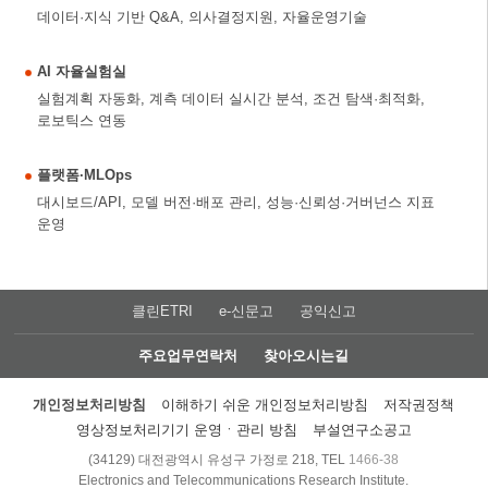
데이터·지식 기반 Q&A, 의사결정지원, 자율운영기술
AI 자율실험실
실험계획 자동화, 계측 데이터 실시간 분석, 조건 탐색·최적화,
로보틱스 연동
플랫폼·MLOps
대시보드/API, 모델 버전·배포 관리, 성능·신뢰성·거버넌스 지표
운영
클린ETRI
e-신문고
공익신고
주요업무연락처
찾아오시는길
개인정보처리방침
이해하기 쉬운 개인정보처리방침
저작권정책
영상정보처리기기 운영ㆍ관리 방침
부설연구소공고
(34129) 대전광역시 유성구 가정로 218, TEL
1466-38
Electronics and Telecommunications Research Institute.