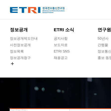
본문 바로가기
주요메뉴 바로가기
하단메뉴 바로가기
정보공개
ETRI 소식
연구원
정보공개제도안내
공지사항
50년사
사전정보공개
보도자료
간행물
정보목록
ETRI SNS
정보통신
정보공개청구
채용공고
홍보 동
경영공시
공공데이터개방
사업실명제