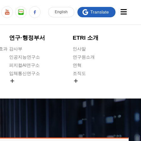
Translate
En
glish
연구·행정부서
ETRI 소개
급효과
감사부
인사말
인공지능연구소
연구원소개
피지컬AI연구소
연혁
입체통신연구소
조직도
공간미디어연구소
기타 공개정보
ADX융합연구소
원규 제·개정 예고
ICT전략연구소
연구원 고객헌장
인공지능안전연구소
ETRI CI
우주항공반도체전략연구단
주요업무연락처
대경권연구본부
찾아오시는길
호남권연구본부