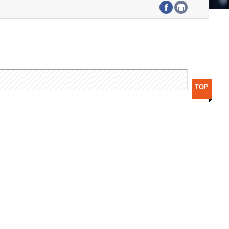
수도권연구본부
기획본부
사업화본부
행정본부
대외협력부
TOP