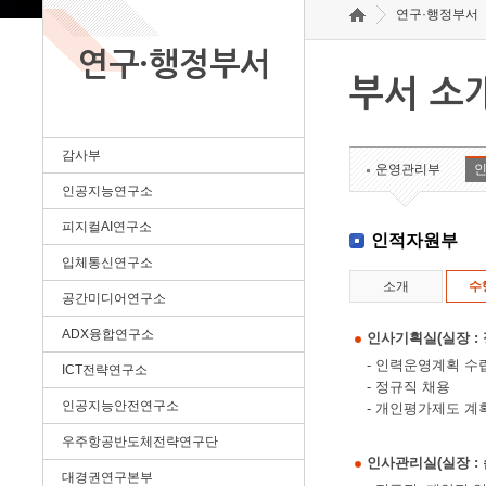
연구·행정부서
연구·행정부서
부서 소
감사부
운영관리부
인공지능연구소
피지컬AI연구소
인적자원부
입체통신연구소
소개
수
공간미디어연구소
ADX융합연구소
인사기획실(실장 : 정혜
- 인력운영계획 수
ICT전략연구소
- 정규직 채용
인공지능안전연구소
- 개인평가제도 계
우주항공반도체전략연구단
인사관리실(실장 : 손승
대경권연구본부