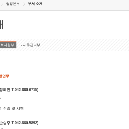
행정본부
부서 소개
개
인적자원부
재무관리부
행업무
연 T.042-860-6715)
립
획 수립 및 시행
주 T.042-860-5892)