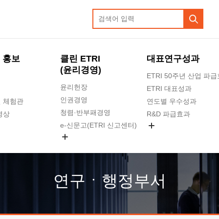
 홍보
클린 ETRI
대표연구성과
(윤리경영)
ETRI 50주년 산업 파
윤리헌장
ETRI 대표성과
인권경영
 체험관
연도별 우수성과
청렴·반부패경영
영상
R&D 파급효과
e-신문고(ETRI 신고센터)
지식공유플랫폼
공익신고
청렴포털 신고
고객의소리
연구ㆍ행정부서
수의계약 현황
부패징계 현황
감사결과공개