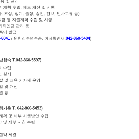
임용 및 관리
 계획 수립, 제도 개선 및 시행
가, 포상, 징계, 출장, 승진, 전보, 인사교류 등)
퇴직금 등 지급계획 수립 및 시행
 퇴직연금 관리 등
제증명 발급
-6041
/ 원천징수영수증, 이직확인서:
042-860-5404
)
숙 T.042-860-5597)
획 수립
련 실시
개발 및 교육 기자재 운영
발 및 개선
원 등
훈 T. 042-860-5453)
 계획 및 세부 시행방안 수립
향 및 세부 지침 수립
체협약 체결