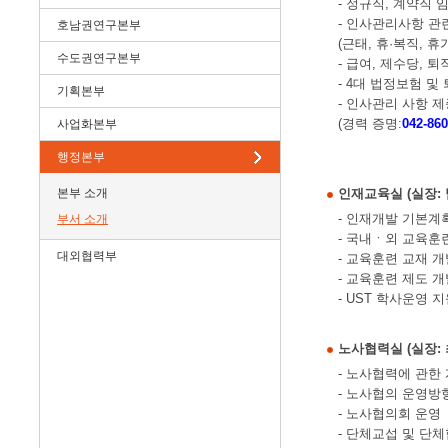
- 정규직, 계약직 
- 인사관리사항 관련
호남권연구본부
(근태, 휴·복직, 휴
수도권연구본부
- 급여, 제수당, 
- 4대 법정보험 및
기획본부
- 인사관리 사항 
(경력 증명:
042-860
사업화본부
행정본부
본부 소개
인재교육실 (실장: 남항
- 인재개발 기본계
부서 소개
- 국내ㆍ외 교육훈
대외협력부
- 교육훈련 교재 
- 교육훈련 제도 개
- UST 학사운영 지
노사협력실 (실장: 최기
- 노사협력에 관한
- 노사협의 운영방
- 노사협의회 운영
- 단체교섭 및 단