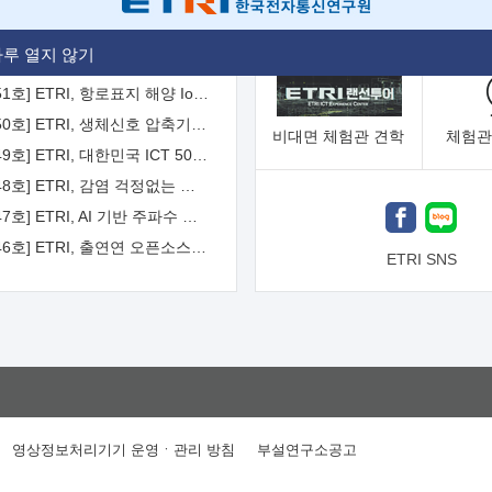
[2026-52호] ETRI, ITU-T 자율주행차 국제표준화 주도한다
루 열지 않기
[2026-51호] ETRI, 항로표지 해양 IoT 무선통신체계 개발 나선다
[2026-50호] ETRI, 생체신호 압축기술 국제표준 채택...의료 AI 시대 연다
비대면
체험관 견학
체험관
[2026-49호] ETRI, 대한민국 ICT 50년 역사를 담은 온라인 50년사 공개
[2026-48호] ETRI, 감염 걱정없는 공중 터치 인터페이스 시대 연다
[2026-47호] ETRI, AI 기반 주파수 예측기술 국제표준 이끌어
[2026-46호] ETRI, 출연연 오픈소스 협의체 '범출연연'으로 확대 운영
ETRI SNS
영상정보처리기기 운영ㆍ관리 방침
부설연구소공고