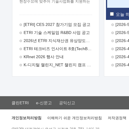
현장수요에 맞추어 기술사업화를 지원하는
『연구인력 현장지원』프로그램을
운영하고 있습니다.이에 연구인력의 지원을
오늘 하
희망하는 중소.중견기업에서는 신청하여
주시기 바랍니다.
2026년 8월
[ETRI] CES 2027 참가기업 모집 공고
한국전자통신연구원장
1. 추진개요

ETRI 기술 스케일업 R&BD 사업 공고
추진목적: ETRI 인력을 기업현장에 파견.
기술지원을 실시함으로써 ETRI 개발기술의
2026년 ETRI 지식재산권 유상양도계약 수요조사 공고
사업화를 지원하여 사업화성과를
ETRI 테크비즈 인사이트 8호(TechBiz Insight Vol.8) 발간
극대화하고, 지원기업을 강견기업으로
육성하고자 함.
 신청자격: ETRI
KRnet 2026 행사 안내
협력기업 및 일반 ICT 중소기업* 협력기업:
K-디지털 챌린지_NET 챌린지 캠프 시즌13 안내
ETRI 창업/연구소기업, 기술이전/출자기업
등 ETRI 개발기술을 사업화하고자 하는
기업
 파견기간: 1년 이상 [최대 3년까지
연속지원 가능]* 연속지원은 지원완료
시점에서 당해 지원실적과 차기 지원계획을
평가하여 결정
 기업부담: 연구인력
연봉기준 30 ~ 40%* (1년차) 연봉의 30%,
클린ETRI
e-신문고
공익신고
(2 ~ 3년차) 연봉의 40%
 추진일정(1)
희망기업 신청/접수(2)희망인력-희망기업
매칭(3)현장조사/ 선정(심의)(4)협약체결
개인정보처리방침
이해하기 쉬운 개인정보처리방침
저작권정책
(5)기업파견8월 3일 ~ 14일
8월 17일 ~
26일
9월초순
9월 중순
10월 이후*