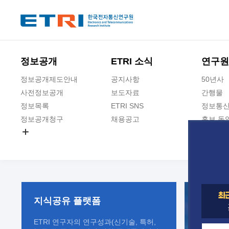
본문 바로가기
주요메뉴 바로가기
정보공개
ETRI 소식
연구원
정보공개제도안내
공지사항
50년사
사전정보공개
보도자료
간행물
정보목록
ETRI SNS
정보통신
정보공개청구
채용공고
홍보 동
경영공시
공공데이터개방
사업실명제
지식공유
플랫폼
ETRI 연구자의 연구성과(신기술, 특허,