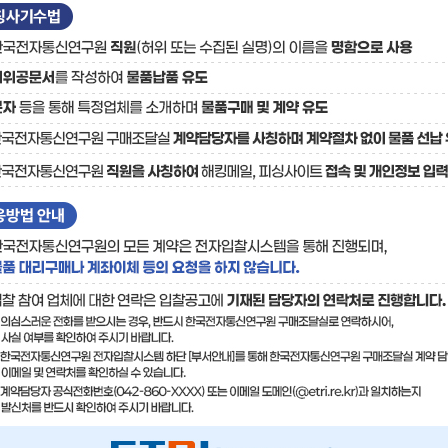
료
기술사업화플랫폼/기술
기술예고
중소기
보유특허
이전가
융합기술연구생산센터
반도