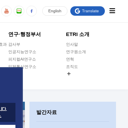
En
glish
Translate
연구·행정부서
ETRI 소개
급효과
감사부
인사말
인공지능연구소
연구원소개
피지컬AI연구소
연혁
입체통신연구소
조직도
공간미디어연구소
기타 공개정보
ADX융합연구소
원규 제·개정 예고
ICT전략연구소
연구원 고객헌장
인공지능안전연구소
ETRI CI
우주항공반도체전략연구단
주요업무연락처
발간자료
대경권연구본부
찾아오시는길
호남권연구본부