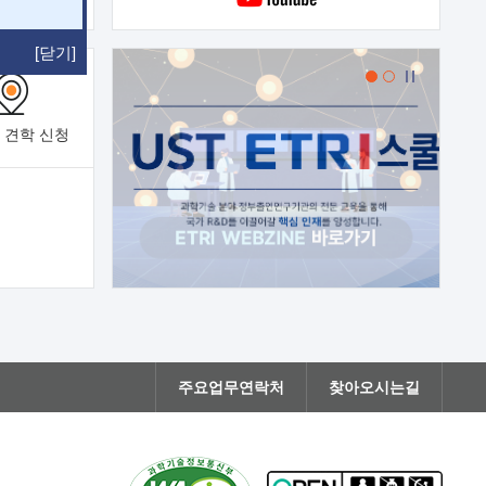
[닫기]
 견학
신청
주요업무연락처
찾아오시는길