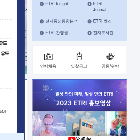
ETRI Insight
ETRI
수도권연구본부
Journal
기획본부
사업화본부
전자통신동향분석
ETRI 웹진
행정본부
ETRI 간행물
전자도서관
대외협력부
인력채용
입찰공고
공동/위탁
이전
업 지원
능 기술
체실험실