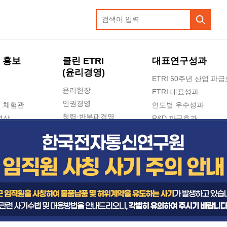
 홍보
클린 ETRI
대표연구성과
(윤리경영)
ETRI 50주년 산업 파
윤리헌장
ETRI 대표성과
인권경영
 체험관
연도별 우수성과
청렴·반부패경영
영상
R&D 파급효과
e-신문고(ETRI 신고센터)
지식공유플랫폼
공익신고
청렴포털 신고
고객의소리
수의계약 현황
부패징계 현황
감사결과공개