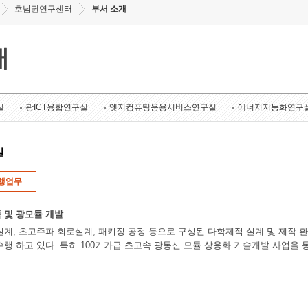
호남권연구센터
부서 소개
개
실
광ICT융합연구실
엣지컴퓨팅응용서비스연구실
에너지지능화연구
실
행업무
 및 광모듈 개발
설계, 초고주파 회로설계, 패키징 공정 등으로 구성된 다학제적 설계 및 제작 환
수행 하고 있다. 특히 100기가급 초고속 광통신 모듈 상용화 기술개발 사업을