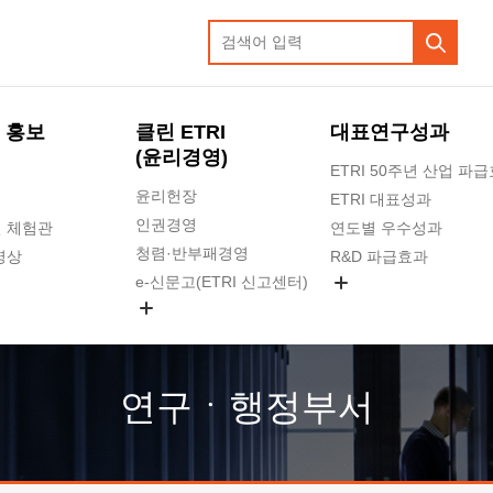
 홍보
클린 ETRI
대표연구성과
(윤리경영)
ETRI 50주년 산업 파
윤리헌장
ETRI 대표성과
인권경영
 체험관
연도별 우수성과
청렴·반부패경영
영상
R&D 파급효과
e-신문고(ETRI 신고센터)
지식공유플랫폼
공익신고
청렴포털 신고
고객의소리
연구ㆍ행정부서
수의계약 현황
부패징계 현황
감사결과공개