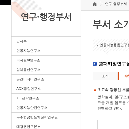
연구·행정부서
연구·행정부서
부서 소
감사부
인공지능융합연구
인공지능연구소
피지컬AI연구소
광패키징연구
입체통신연구소
소개
수
공간미디어연구소
ADX융합연구소
초고속 광통신 부품
광학설계, 열/구조
ICT전략연구소
모듈 개발 업무를 
인공지능안전연구소
진행하고 있다.
우주항공반도체전략연구단
대경권연구본부