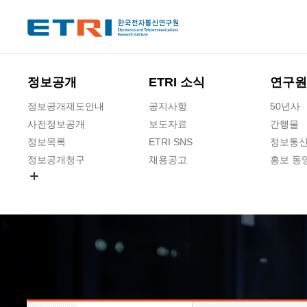
본문 바로가기
주요메뉴 바로가기
하단메뉴 바로가기
정보공개
ETRI 소식
연구원
정보공개제도안내
공지사항
50년사
사전정보공개
보도자료
간행물
정보목록
ETRI SNS
정보통신
정보공개청구
채용공고
홍보 동
경영공시
공공데이터개방
사업실명제