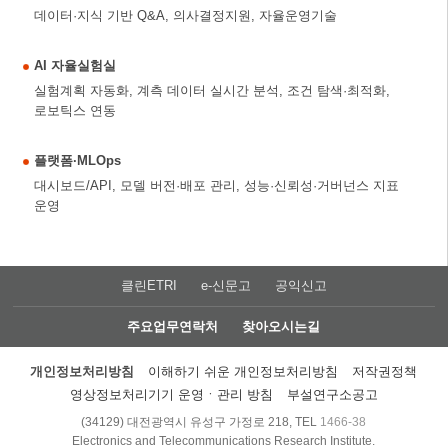
데이터·지식 기반 Q&A, 의사결정지원, 자율운영기술
AI 자율실험실
실험계획 자동화, 계측 데이터 실시간 분석, 조건 탐색·최적화,
로보틱스 연동
플랫폼·MLOps
대시보드/API, 모델 버전·배포 관리, 성능·신뢰성·거버넌스 지표
운영
클린ETRI
e-신문고
공익신고
주요업무연락처
찾아오시는길
개인정보처리방침
이해하기 쉬운 개인정보처리방침
저작권정책
영상정보처리기기 운영ㆍ관리 방침
부설연구소공고
(34129) 대전광역시 유성구 가정로 218, TEL
1466-38
Electronics and Telecommunications Research Institute.