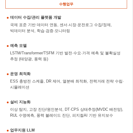
수행업무
데이터 수집/관리 플랫폼 개발
국제 표준 기반 데이터 연동, 센서·시장·운전로그 수집/정제,
빅데이터 분석, 학습·검증·모니터링
예측 모델
LSTM/Transformer/TSFM 기반 발전·수요·가격 예측 및 불확실성
추정 (태양광, 풍력 등)
운영 최적화
ESS 충방전 스케줄, DR 제어, 열분배 최적화, 전력거래 전략 수립·
시뮬레이션
설비 지능화
이상 탐지, 고장 진단/원인분석, DT·CPS 상태추정(MVDC 배전망),
RUL 수명예측, 풍력 블레이드 진단, 피지컬AI 기반 유지보수
업무지원 LLM