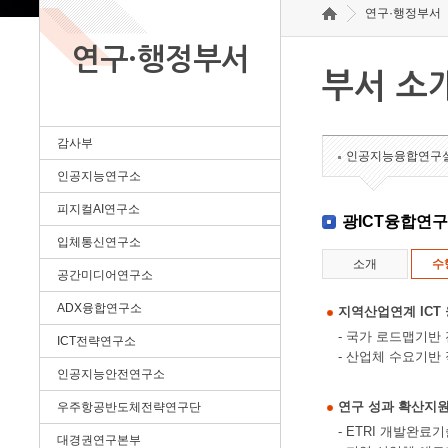
연구·행정부서
연구·행정부서
부서 소
감사부
인공지능융합연구
인공지능연구소
피지컬AI연구소
광ICT융합연
입체통신연구소
소개
수
공간미디어연구소
ADX융합연구소
지역산업연계 ICT
- 국가 로드맵기반
ICT전략연구소
- 산업체 수요기반
인공지능안전연구소
연구 성과 확산지
우주항공반도체전략연구단
- ETRI 개발완
대경권연구본부