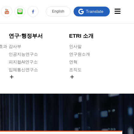
Translate
En
glish
연구·행정부서
ETRI 소개
급효과
감사부
인사말
인공지능연구소
연구원소개
피지컬AI연구소
연혁
입체통신연구소
조직도
공간미디어연구소
기타 공개정보
ADX융합연구소
원규 제·개정 예고
ICT전략연구소
연구원 고객헌장
인공지능안전연구소
ETRI CI
우주항공반도체전략연구단
주요업무연락처
대경권연구본부
찾아오시는길
호남권연구본부