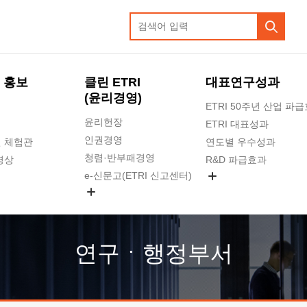
 홍보
클린 ETRI
대표연구성과
(윤리경영)
ETRI 50주년 산업 파
윤리헌장
ETRI 대표성과
인권경영
 체험관
연도별 우수성과
청렴·반부패경영
영상
R&D 파급효과
e-신문고(ETRI 신고센터)
지식공유플랫폼
공익신고
청렴포털 신고
고객의소리
연구ㆍ행정부서
수의계약 현황
부패징계 현황
감사결과공개