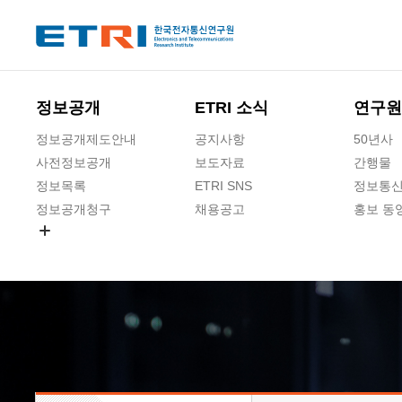
본문 바로가기
주요메뉴 바로가기
하단메뉴 바로가기
정보공개
ETRI 소식
연구원
정보공개제도안내
공지사항
50년사
사전정보공개
보도자료
간행물
정보목록
ETRI SNS
정보통신
정보공개청구
채용공고
홍보 동
경영공시
공공데이터개방
사업실명제