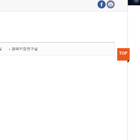
수도권연구본부
기획본부
사업화본부
행정본부
대외협력부
실
광패키징연구실
TOP