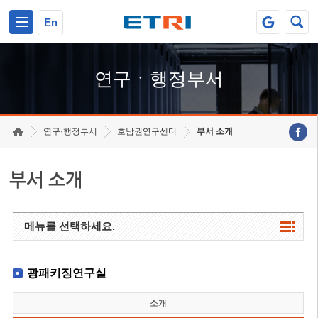
본문 바로가기
주요메뉴 바로가기
하단메뉴 바로가기
En
연구ㆍ행정부서
연구·행정부서
호남권연구센터
부서 소개
부서 소개
메뉴를 선택하세요.
광패키징연구실
소개