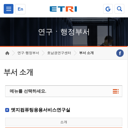
본문 바로가기
주요메뉴 바로가기
하단메뉴 바로가기
En
연구ㆍ행정부서
연구·행정부서
호남권연구센터
부서 소개
부서 소개
메뉴를 선택하세요.
엣지컴퓨팅응용서비스연구실
소개