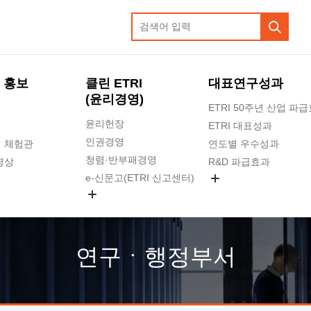
 홍보
클린 ETRI
대표연구성과
(윤리경영)
ETRI 50주년 산업 파
윤리헌장
ETRI 대표성과
인권경영
 체험관
연도별 우수성과
청렴·반부패경영
영상
R&D 파급효과
e-신문고(ETRI 신고센터)
지식공유플랫폼
공익신고
청렴포털 신고
고객의소리
연구ㆍ행정부서
수의계약 현황
부패징계 현황
감사결과공개