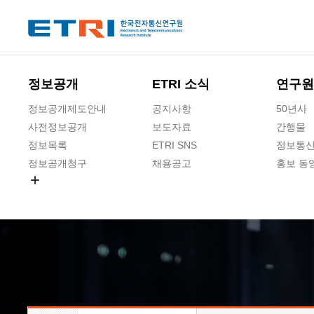
본문 바로가기
주요메뉴 바로가기
하단메뉴 바로가기
정보공개
ETRI 소식
연구원
정보공개제도안내
공지사항
50년사
사전정보공개
보도자료
간행물
정보목록
ETRI SNS
정보통신
정보공개청구
채용공고
홍보 동
경영공시
공공데이터개방
사업실명제