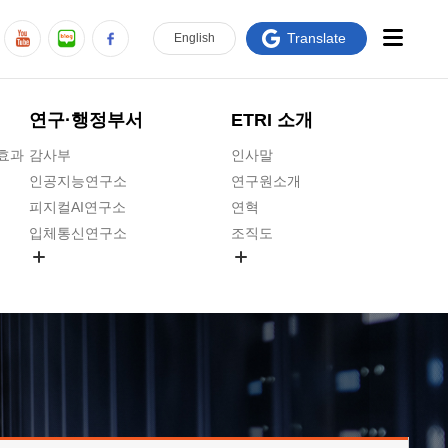
Translate
En
glish
연구·행정부서
ETRI 소개
급효과
감사부
인사말
인공지능연구소
연구원소개
피지컬AI연구소
연혁
입체통신연구소
조직도
공간미디어연구소
기타 공개정보
ADX융합연구소
원규 제·개정 예고
ICT전략연구소
연구원 고객헌장
인공지능안전연구소
ETRI CI
우주항공반도체전략연구단
주요업무연락처
대경권연구본부
찾아오시는길
호남권연구본부