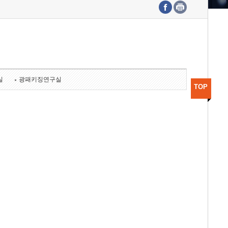
수도권연구본부
기획본부
사업화본부
행정본부
대외협력부
실
광패키징연구실
TOP