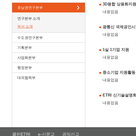
3D융합 상용화지
호남권연구본부
내용없음
연구본부 소개
부서 소개
광통신 국제공인시
내용없음
수도권연구본부
기획본부
1실 1기업 지원
내용없음
사업화본부
행정본부
중소기업 지원활동
대외협력부
내용없음
ETRI 신기술설명
내용없음
클린ETRI
e-신문고
공익신고