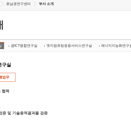
호남권연구센터
부서 소개
개
실
광ICT융합연구실
엣지컴퓨팅응용서비스연구실
에너지지능화연구
연구실
행업무
 협력
k 검증 및 기술용역결과물 검증