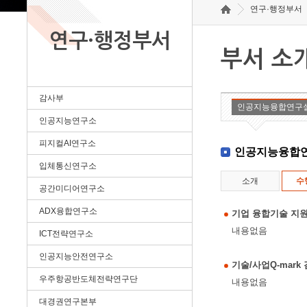
연구·행정부서
연구·행정부서
부서 소
감사부
인공지능융합연구
인공지능연구소
피지컬AI연구소
인공지능융합
입체통신연구소
소개
수
공간미디어연구소
ADX융합연구소
기업 융합기술 지원
내용없음
ICT전략연구소
인공지능안전연구소
기술/사업Q-mar
우주항공반도체전략연구단
내용없음
대경권연구본부