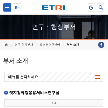
본문 바로가기
주요메뉴 바로가기
하단메뉴 바로가기
En
연구ㆍ행정부서
연구·행정부서
호남권연구센터
부서 소개
부서 소개
메뉴를 선택하세요.
엣지컴퓨팅응용서비스연구실
소개