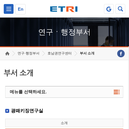
본문 바로가기
주요메뉴 바로가기
하단메뉴 바로가기
En
연구ㆍ행정부서
연구·행정부서
호남권연구센터
부서 소개
부서 소개
메뉴를 선택하세요.
광패키징연구실
소개