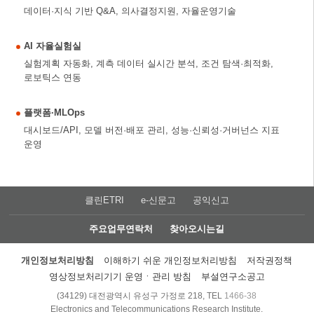
데이터·지식 기반 Q&A, 의사결정지원, 자율운영기술
AI 자율실험실
실험계획 자동화, 계측 데이터 실시간 분석, 조건 탐색·최적화,
로보틱스 연동
플랫폼·MLOps
대시보드/API, 모델 버전·배포 관리, 성능·신뢰성·거버넌스 지표
운영
클린ETRI
e-신문고
공익신고
주요업무연락처
찾아오시는길
개인정보처리방침
이해하기 쉬운 개인정보처리방침
저작권정책
영상정보처리기기 운영ㆍ관리 방침
부설연구소공고
(34129) 대전광역시 유성구 가정로 218, TEL
1466-38
Electronics and Telecommunications Research Institute.