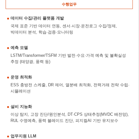
수행업무
데이터 수집/관리 플랫폼 개발
국제 표준 기반 데이터 연동, 센서·시장·운전로그 수집/정제,
빅데이터 분석, 학습·검증·모니터링
예측 모델
LSTM/Transformer/TSFM 기반 발전·수요·가격 예측 및 불확실성
추정 (태양광, 풍력 등)
운영 최적화
ESS 충방전 스케줄, DR 제어, 열분배 최적화, 전력거래 전략 수립·
시뮬레이션
설비 지능화
이상 탐지, 고장 진단/원인분석, DT·CPS 상태추정(MVDC 배전망),
RUL 수명예측, 풍력 블레이드 진단, 피지컬AI 기반 유지보수
업무지원 LLM