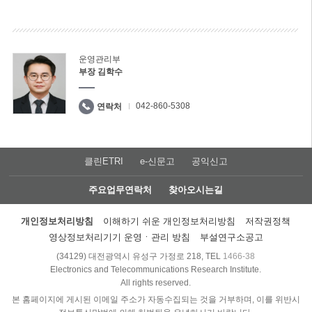
운영관리부
부장 김학수
042-860-5308
연락처
클린ETRI
e-신문고
공익신고
주요업무연락처
찾아오시는길
개인정보처리방침
이해하기 쉬운 개인정보처리방침
저작권정책
영상정보처리기기 운영ㆍ관리 방침
부설연구소공고
(34129) 대전광역시 유성구 가정로 218, TEL
1466-38
Electronics and Telecommunications Research Institute.
All rights reserved.
본 홈페이지에 게시된 이메일 주소가 자동수집되는 것을 거부하며, 이를 위반시