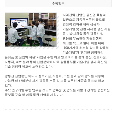
수행업무
지역전략 산업인 광산업 육성의
일환으로 광응용부품의 글로벌
경쟁력 강화를 위해 상용화
기술개발 및 관련 시제품 생산 지원
등 기술지원을 통한 광통신 및
광융합 부품관련 기술경쟁력
제고를 목표로 한다. 이를 위해
‘100기가급 초소형 광모듈 상용화
기술개발’과 ‘광기반 공정혁신
플랫폼 및 산업화 지원’ 사업을 수행 하고 있으며 이를 통해 통신, 정보가전,
자동차, 의료 분야 등의 산업분야에 대해 광응용부품 기술개발 성과 확산 및
기술 경쟁력 제고에 노력하고 있다.
광통신 산업뿐만 아니라 정보가전, 자동차, 조선 등과 같이 광모듈 적용이
가능한 타 산업분야 까지 광응용 부품 및 모듈 솔루션 제공을 목표로 하고
있다.
주요 연구개발 수행 업무는 초고속 광부품 및 광모듈 개발과 광기반 공정혁신
플랫폼 구축 및 이를 통한 산업화 지원이다.