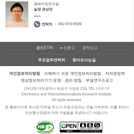
광패키징연구실
실장 권상진
062-970-6599
연락처
클린ETRI
e-신문고
공익신고
주요업무연락처
찾아오시는길
개인정보처리방침
이해하기 쉬운 개인정보처리방침
저작권정책
영상정보처리기기 운영ㆍ관리 방침
부설연구소공고
(34129) 대전광역시 유성구 가정로 218, TEL
1466-38
Electronics and Telecommunications Research Institute.
All rights reserved.
본 홈페이지에 게시된 이메일 주소가 자동수집되는 것을 거부하며, 이를 위반시
정보통신망법에 의해 처벌됨을 유념하시기 바랍니다.