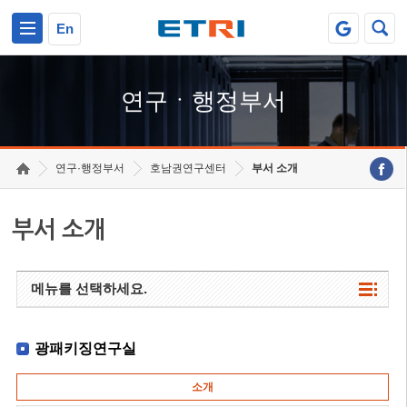
본문 바로가기
주요메뉴 바로가기
하단메뉴 바로가기
En
연구ㆍ행정부서
연구·행정부서
호남권연구센터
부서 소개
부서 소개
메뉴를 선택하세요.
광패키징연구실
소개