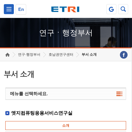
본문 바로가기
주요메뉴 바로가기
하단메뉴 바로가기
En
연구ㆍ행정부서
연구·행정부서
호남권연구센터
부서 소개
부서 소개
메뉴를 선택하세요.
엣지컴퓨팅응용서비스연구실
소개