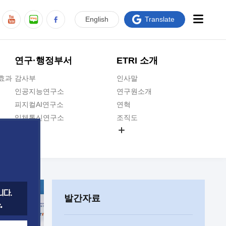
En
glish
Translate
연구·행정부서
ETRI 소개
급효과
감사부
인사말
인공지능연구소
연구원소개
피지컬AI연구소
연혁
입체통신연구소
조직도
공간미디어연구소
기타 공개정보
ADX융합연구소
원규 제·개정 예고
ICT전략연구소
연구원 고객헌장
인공지능안전연구소
ETRI CI
우주항공반도체전략연구단
주요업무연락처
발간자료
대경권연구본부
찾아오시는길
호남권연구본부