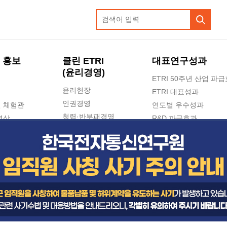
 홍보
클린 ETRI
대표연구성과
(윤리경영)
ETRI 50주년 산업 파
윤리헌장
ETRI 대표성과
인권경영
 체험관
연도별 우수성과
청렴·반부패경영
영상
R&D 파급효과
e-신문고(ETRI 신고센터)
지식공유플랫폼
공익신고
청렴포털 신고
고객의소리
수의계약 현황
부패징계 현황
감사결과공개