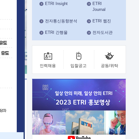
ETRI Insight
ETRI
수도권연구본부
Journal
기획본부
사업화본부
전자통신동향분석
ETRI 웹진
행정본부
ETRI 간행물
전자도서관
대외협력부
인력채용
입찰공고
공동/위탁
이전
업 지원
능 기술
체실험실