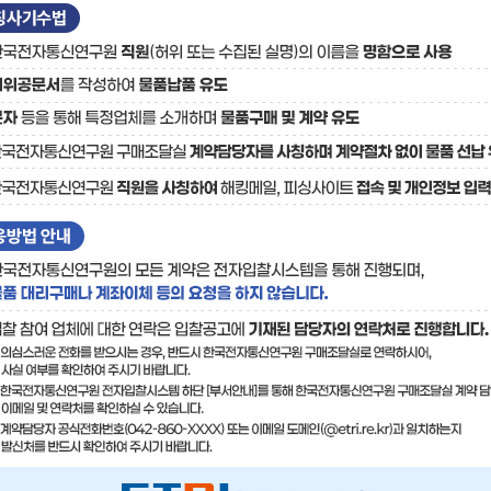
료
기술사업화플랫폼/기술
기술예고
중소기
보유특허
이전가
융합기술연구생산센터
반도