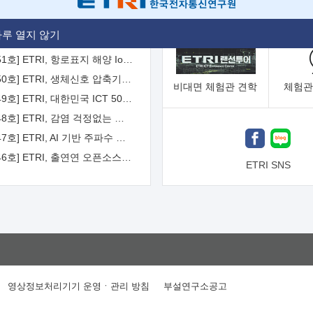
[2026-52호] ETRI, ITU-T 자율주행차 국제표준화 주도한다
루 열지 않기
[2026-51호] ETRI, 항로표지 해양 IoT 무선통신체계 개발 나선다
[2026-50호] ETRI, 생체신호 압축기술 국제표준 채택...의료 AI 시대 연다
비대면
체험관 견학
체험관
[2026-49호] ETRI, 대한민국 ICT 50년 역사를 담은 온라인 50년사 공개
[2026-48호] ETRI, 감염 걱정없는 공중 터치 인터페이스 시대 연다
[2026-47호] ETRI, AI 기반 주파수 예측기술 국제표준 이끌어
[2026-46호] ETRI, 출연연 오픈소스 협의체 '범출연연'으로 확대 운영
ETRI SNS
영상정보처리기기 운영ㆍ관리 방침
부설연구소공고