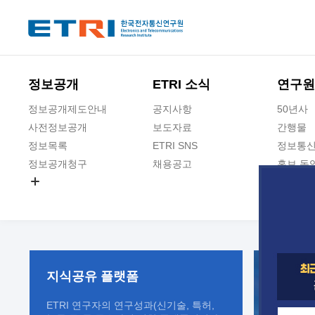
본문 바로가기
주요메뉴 바로가기
정보공개
ETRI 소식
연구원
정보공개제도안내
공지사항
50년사
사전정보공개
보도자료
간행물
정보목록
ETRI SNS
정보통신
정보공개청구
채용공고
홍보 동
경영공시
공공데이터개방
사업실명제
지식공유
플랫폼
ETRI 연구자의 연구성과(신기술, 특허,