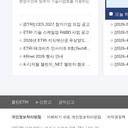
현장수요에 맞추어 기술사업화를 지원하는
『연구인력 현장지원』프로그램을
운영하고 있습니다.이에 연구인력의 지원을
오늘 하
희망하는 중소.중견기업에서는 신청하여
주시기 바랍니다.
2026년 8월
[ETRI] CES 2027 참가기업 모집 공고
한국전자통신연구원장
1. 추진개요

ETRI 기술 스케일업 R&BD 사업 공고
추진목적: ETRI 인력을 기업현장에 파견.
기술지원을 실시함으로써 ETRI 개발기술의
2026년 ETRI 지식재산권 유상양도계약 수요조사 공고
사업화를 지원하여 사업화성과를
ETRI 테크비즈 인사이트 8호(TechBiz Insight Vol.8) 발간
극대화하고, 지원기업을 강견기업으로
육성하고자 함.
 신청자격: ETRI
KRnet 2026 행사 안내
협력기업 및 일반 ICT 중소기업* 협력기업:
K-디지털 챌린지_NET 챌린지 캠프 시즌13 안내
ETRI 창업/연구소기업, 기술이전/출자기업
등 ETRI 개발기술을 사업화하고자 하는
기업
 파견기간: 1년 이상 [최대 3년까지
연속지원 가능]* 연속지원은 지원완료
시점에서 당해 지원실적과 차기 지원계획을
평가하여 결정
 기업부담: 연구인력
연봉기준 30 ~ 40%* (1년차) 연봉의 30%,
클린ETRI
e-신문고
공익신고
(2 ~ 3년차) 연봉의 40%
 추진일정(1)
희망기업 신청/접수(2)희망인력-희망기업
매칭(3)현장조사/ 선정(심의)(4)협약체결
개인정보처리방침
이해하기 쉬운 개인정보처리방침
저작권정책
(5)기업파견8월 3일 ~ 14일
8월 17일 ~
26일
9월초순
9월 중순
10월 이후*