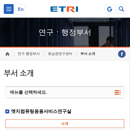
본문 바로가기
주요메뉴 바로가기
하단메뉴 바로가기
En
연구ㆍ행정부서
연구·행정부서
호남권연구센터
부서 소개
부서 소개
메뉴를 선택하세요.
엣지컴퓨팅응용서비스연구실
소개