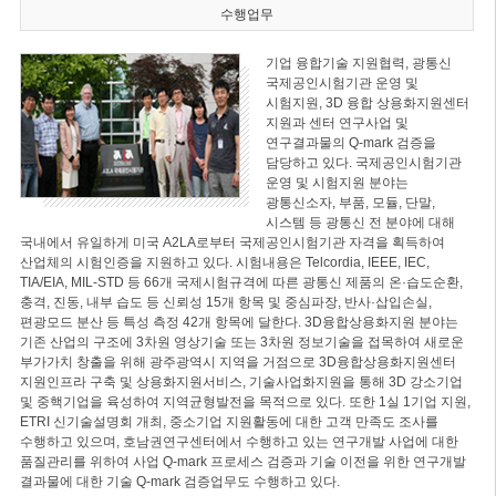
수행업무
기업 융합기술 지원협력, 광통신
국제공인시험기관 운영 및
시험지원, 3D 융합 상용화지원센터
지원과 센터 연구사업 및
연구결과물의 Q-mark 검증을
담당하고 있다. 국제공인시험기관
운영 및 시험지원 분야는
광통신소자, 부품, 모듈, 단말,
시스템 등 광통신 전 분야에 대해
국내에서 유일하게 미국 A2LA로부터 국제공인시험기관 자격을 획득하여
산업체의 시험인증을 지원하고 있다. 시험내용은 Telcordia, IEEE, IEC,
TIA/EIA, MIL-STD 등 66개 국제시험규격에 따른 광통신 제품의 온·습도순환,
충격, 진동, 내부 습도 등 신뢰성 15개 항목 및 중심파장, 반사·삽입손실,
편광모드 분산 등 특성 측정 42개 항목에 달한다. 3D융합상용화지원 분야는
기존 산업의 구조에 3차원 영상기술 또는 3차원 정보기술을 접목하여 새로운
부가가치 창출을 위해 광주광역시 지역을 거점으로 3D융합상용화지원센터
지원인프라 구축 및 상용화지원서비스, 기술사업화지원을 통해 3D 강소기업
및 중핵기업을 육성하여 지역균형발전을 목적으로 있다. 또한 1실 1기업 지원,
ETRI 신기술설명회 개최, 중소기업 지원활동에 대한 고객 만족도 조사를
수행하고 있으며, 호남권연구센터에서 수행하고 있는 연구개발 사업에 대한
품질관리를 위하여 사업 Q-mark 프로세스 검증과 기술 이전을 위한 연구개발
결과물에 대한 기술 Q-mark 검증업무도 수행하고 있다.