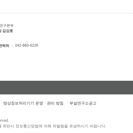
C연구본부
장 김강호
042-860-6226
연락처
영상정보처리기기 운영ㆍ관리 방침
부설연구소공고
erved.
를 위반시 정보통신망법에 의해 처벌됨을 유념하시기 바랍니다.