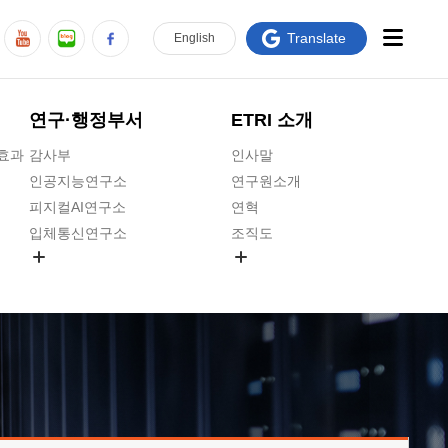
Translate
En
glish
연구·행정부서
ETRI 소개
급효과
감사부
인사말
인공지능연구소
연구원소개
피지컬AI연구소
연혁
입체통신연구소
조직도
공간미디어연구소
기타 공개정보
ADX융합연구소
원규 제·개정 예고
ICT전략연구소
연구원 고객헌장
인공지능안전연구소
ETRI CI
우주항공반도체전략연구단
주요업무연락처
대경권연구본부
찾아오시는길
호남권연구본부