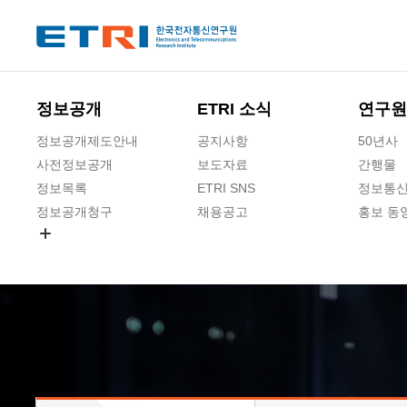
본문 바로가기
주요메뉴 바로가기
하단메뉴 바로가기
정보공개
ETRI 소식
연구원
정보공개제도안내
공지사항
50년사
사전정보공개
보도자료
간행물
정보목록
ETRI SNS
정보통신
정보공개청구
채용공고
홍보 동
경영공시
공공데이터개방
사업실명제