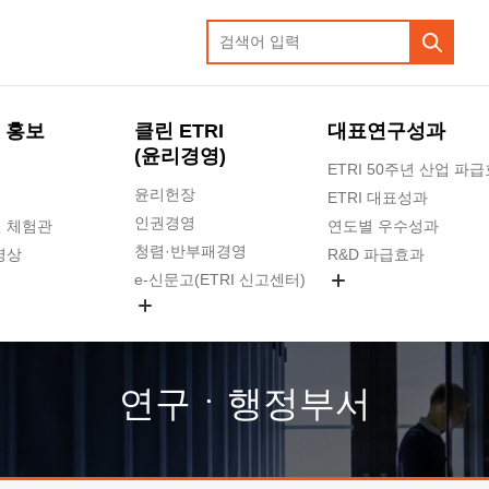
 홍보
클린 ETRI
대표연구성과
(윤리경영)
ETRI 50주년 산업 파
윤리헌장
ETRI 대표성과
인권경영
 체험관
연도별 우수성과
청렴·반부패경영
영상
R&D 파급효과
e-신문고(ETRI 신고센터)
지식공유플랫폼
공익신고
청렴포털 신고
고객의소리
연구ㆍ행정부서
수의계약 현황
부패징계 현황
감사결과공개