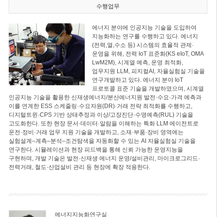
수행업무
에너지 분야에 인공지능 기술을 도입하여
지능화하는 연구를 수행하고 있다. 에너지
(전력,열,수소 등) 시스템의 효율적 관제·
운영을 위해, 전력 IoT 표준화(KS eIoT, OMA
LwM2M), 시계열 예측, 운영 최적화,
업무지원 LLM, 피지컬AI, 자율실험실 기술을
연구개발하고 있다. 에너지 분야 IoT
프로토콜 표준 기술을 개발하였으며, 시계열
인공지능 기술을 활용한 신재생에너지/분산에너지원 발전·수요·가격 예측과
이를 연계한 ESS 스케줄링·수요자원(DR)·거래 전략 최적화를 수행하고,
디지털트윈·CPS 기반 상태추정과 이상/고장진단·수명예측(RUL) 기술을
고도화한다. 또한 현장 문서·데이터·알람을 이해하는 특화 LLM 에이전트로
운전·정비·거래 업무 지원 기술을 개발하고, 소재·부품·장비 영역에는
실험설계–계측–분석–조건탐색을 자동화할 수 있는 AI 자율실험실 기술을
연구한다. 시뮬레이션과 현장 피드백을 통해 신뢰 가능한 운영지능을
구현하며, 개발 기술은 발전·신재생 에너지 운영/설비관리, 마이크로그리드·
전력거래, 철도·산업설비 관리 등 현장에 확장 적용한다.
에너지지능화연구실