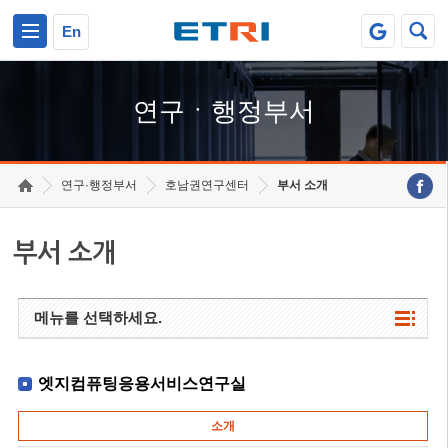
본문 바로가기
주요메뉴 바로가기
하단메뉴 바로가기
En
연구ㆍ행정부서
연구·행정부서
호남권연구센터
부서 소개
부서 소개
메뉴를 선택하세요.
엣지컴퓨팅응용서비스연구실
소개