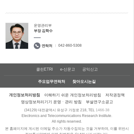
운영관리부
부장 김학수
042-860-5308
연락처
클린ETRI
e-신문고
공익신고
주요업무연락처
찾아오시는길
개인정보처리방침
이해하기 쉬운 개인정보처리방침
저작권정책
영상정보처리기기 운영ㆍ관리 방침
부설연구소공고
(34129) 대전광역시 유성구 가정로 218, TEL
1466-38
Electronics and Telecommunications Research Institute.
All rights reserved.
본 홈페이지에 게시된 이메일 주소가 자동수집되는 것을 거부하며, 이를 위반시