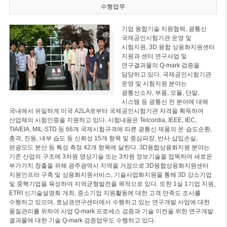
수행업무
기업 융합기술 지원협력, 광통신
국제공인시험기관 운영 및
시험지원, 3D 융합 상용화지원센터
지원과 센터 연구사업 및
연구결과물의 Q-mark 검증을
담당하고 있다. 국제공인시험기관
운영 및 시험지원 분야는
광통신소자, 부품, 모듈, 단말,
시스템 등 광통신 전 분야에 대해
국내에서 유일하게 미국 A2LA로부터 국제공인시험기관 자격을 획득하여
산업체의 시험인증을 지원하고 있다. 시험내용은 Telcordia, IEEE, IEC,
TIA/EIA, MIL-STD 등 66개 국제시험규격에 따른 광통신 제품의 온·습도순환,
충격, 진동, 내부 습도 등 신뢰성 15개 항목 및 중심파장, 반사·삽입손실,
편광모드 분산 등 특성 측정 42개 항목에 달한다. 3D융합상용화지원 분야는
기존 산업의 구조에 3차원 영상기술 또는 3차원 정보기술을 접목하여 새로운
부가가치 창출을 위해 광주광역시 지역을 거점으로 3D융합상용화지원센터
지원인프라 구축 및 상용화지원서비스, 기술사업화지원을 통해 3D 강소기업
및 중핵기업을 육성하여 지역균형발전을 목적으로 있다. 또한 1실 1기업 지원,
ETRI 신기술설명회 개최, 중소기업 지원활동에 대한 고객 만족도 조사를
수행하고 있으며, 호남권연구센터에서 수행하고 있는 연구개발 사업에 대한
품질관리를 위하여 사업 Q-mark 프로세스 검증과 기술 이전을 위한 연구개발
결과물에 대한 기술 Q-mark 검증업무도 수행하고 있다.