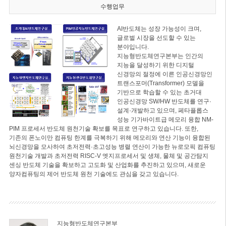
수행업무
AI반도체는 성장 가능성이 크며,
글로벌 시장을 선도할 수 있는
분야입니다.
지능형반도체연구본부는 인간의
지능을 달성하기 위한 디지털
신경망의 절정에 이른 인공신경망인
트랜스포머(Transformer) 모델을
기반으로 학습할 수 있는 초거대
인공신경망 SW/HW 반도체를 연구·
설계·개발하고 있으며, 페타플롭스
성능 기가바이트급 메모리 융합 NM-
PIM 프로세서 반도체 원천기술 확보를 목표로 연구하고 있습니다. 또한,
기존의 폰노이만 컴퓨팅 한계를 극복하기 위해 메모리와 연산 기능이 융합된
뇌신경망을 모사하여 초저전력·초고성능 병렬 연산이 가능한 뉴로모픽 컴퓨팅
원천기술 개발과 초저전력 RISC-V 엣지프로세서 및 생체, 물체 및 공간탐지
센싱 반도체 기술을 확보하고 고도화 및 산업화를 추진하고 있으며, 새로운
양자컴퓨팅의 제어 반도체 원천 기술에도 관심을 갖고 있습니다.
지능형반도체연구본부