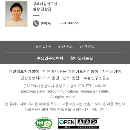
광패키징연구실
실장 권상진
062-970-6599
연락처
클린ETRI
e-신문고
공익신고
주요업무연락처
찾아오시는길
개인정보처리방침
이해하기 쉬운 개인정보처리방침
저작권정책
영상정보처리기기 운영ㆍ관리 방침
부설연구소공고
(34129) 대전광역시 유성구 가정로 218, TEL
1466-38
Electronics and Telecommunications Research Institute.
All rights reserved.
본 홈페이지에 게시된 이메일 주소가 자동수집되는 것을 거부하며, 이를 위반시
정보통신망법에 의해 처벌됨을 유념하시기 바랍니다.