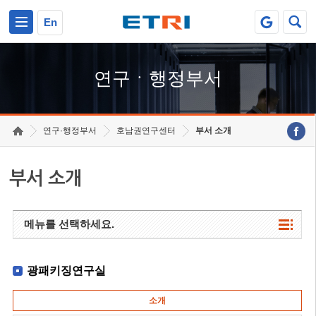
본문 바로가기
주요메뉴 바로가기
하단메뉴 바로가기
En
연구ㆍ행정부서
연구·행정부서
호남권연구센터
부서 소개
부서 소개
메뉴를 선택하세요.
광패키징연구실
소개