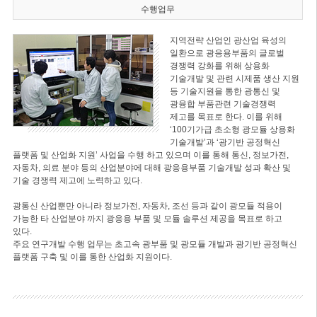
수행업무
지역전략 산업인 광산업 육성의
일환으로 광응용부품의 글로벌
경쟁력 강화를 위해 상용화
기술개발 및 관련 시제품 생산 지원
등 기술지원을 통한 광통신 및
광융합 부품관련 기술경쟁력
제고를 목표로 한다. 이를 위해
‘100기가급 초소형 광모듈 상용화
기술개발’과 ‘광기반 공정혁신
플랫폼 및 산업화 지원’ 사업을 수행 하고 있으며 이를 통해 통신, 정보가전,
자동차, 의료 분야 등의 산업분야에 대해 광응용부품 기술개발 성과 확산 및
기술 경쟁력 제고에 노력하고 있다.
광통신 산업뿐만 아니라 정보가전, 자동차, 조선 등과 같이 광모듈 적용이
가능한 타 산업분야 까지 광응용 부품 및 모듈 솔루션 제공을 목표로 하고
있다.
주요 연구개발 수행 업무는 초고속 광부품 및 광모듈 개발과 광기반 공정혁신
플랫폼 구축 및 이를 통한 산업화 지원이다.