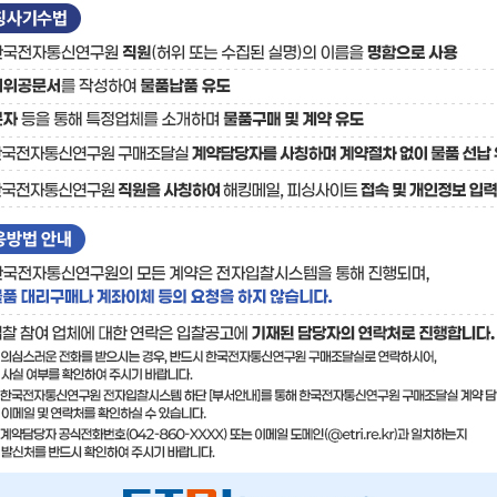
료
기술사업화플랫폼/기술
기술예고
중소기
보유특허
이전가
융합기술연구생산센터
반도