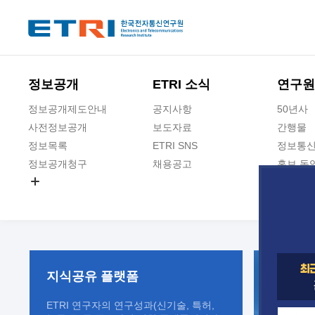
본문 바로가기
주요메뉴 바로가기
정보공개
ETRI 소식
연구원
정보공개제도안내
공지사항
50년사
사전정보공개
보도자료
간행물
정보목록
ETRI SNS
정보통신
정보공개청구
채용공고
홍보 동
경영공시
공공데이터개방
사업실명제
지식공유
플랫폼
ETRI 연구자의 연구성과(신기술, 특허,