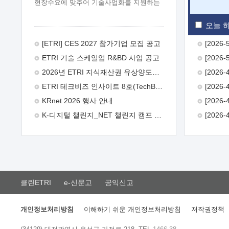
현장수요에 맞추어 기술사업화를 지원하는
『연구인력 현장지원』프로그램을
운영하고 있습니다.이에 연구인력의 지원을
오늘 하
희망하는 중소.중견기업에서는 신청하여
주시기 바랍니다.
2026년 8월
[ETRI] CES 2027 참가기업 모집 공고
한국전자통신연구원장
1. 추진개요

ETRI 기술 스케일업 R&BD 사업 공고
추진목적: ETRI 인력을 기업현장에 파견.
기술지원을 실시함으로써 ETRI 개발기술의
2026년 ETRI 지식재산권 유상양도계약 수요조사 공고
사업화를 지원하여 사업화성과를
ETRI 테크비즈 인사이트 8호(TechBiz Insight Vol.8) 발간
극대화하고, 지원기업을 강견기업으로
육성하고자 함.
 신청자격: ETRI
KRnet 2026 행사 안내
협력기업 및 일반 ICT 중소기업* 협력기업:
K-디지털 챌린지_NET 챌린지 캠프 시즌13 안내
ETRI 창업/연구소기업, 기술이전/출자기업
등 ETRI 개발기술을 사업화하고자 하는
기업
 파견기간: 1년 이상 [최대 3년까지
연속지원 가능]* 연속지원은 지원완료
시점에서 당해 지원실적과 차기 지원계획을
평가하여 결정
 기업부담: 연구인력
연봉기준 30 ~ 40%* (1년차) 연봉의 30%,
클린ETRI
e-신문고
공익신고
(2 ~ 3년차) 연봉의 40%
 추진일정(1)
희망기업 신청/접수(2)희망인력-희망기업
매칭(3)현장조사/ 선정(심의)(4)협약체결
개인정보처리방침
이해하기 쉬운 개인정보처리방침
저작권정책
(5)기업파견8월 3일 ~ 14일
8월 17일 ~
26일
9월초순
9월 중순
10월 이후*