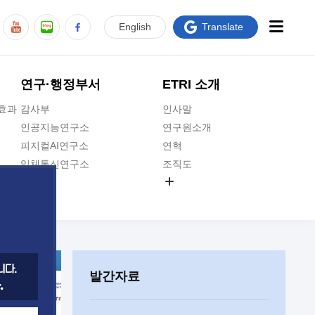
En
glish
Translate
연구·행정부서
ETRI 소개
급효과
감사부
인사말
인공지능연구소
연구원소개
피지컬AI연구소
연혁
입체통신연구소
조직도
공간미디어연구소
기타 공개정보
ADX융합연구소
원규 제·개정 예고
ICT전략연구소
연구원 고객헌장
인공지능안전연구소
ETRI CI
우주항공반도체전략연구단
주요업무연락처
발간자료
대경권연구본부
찾아오시는길
호남권연구본부