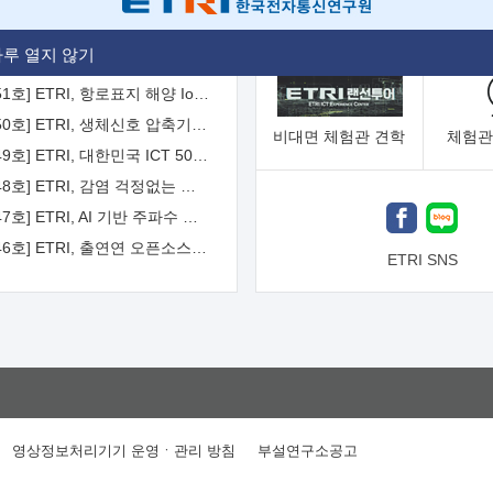
[2026-52호] ETRI, ITU-T 자율주행차 국제표준화 주도한다
루 열지 않기
[2026-51호] ETRI, 항로표지 해양 IoT 무선통신체계 개발 나선다
[2026-50호] ETRI, 생체신호 압축기술 국제표준 채택...의료 AI 시대 연다
비대면
체험관 견학
체험관
[2026-49호] ETRI, 대한민국 ICT 50년 역사를 담은 온라인 50년사 공개
[2026-48호] ETRI, 감염 걱정없는 공중 터치 인터페이스 시대 연다
[2026-47호] ETRI, AI 기반 주파수 예측기술 국제표준 이끌어
[2026-46호] ETRI, 출연연 오픈소스 협의체 '범출연연'으로 확대 운영
ETRI SNS
영상정보처리기기 운영ㆍ관리 방침
부설연구소공고