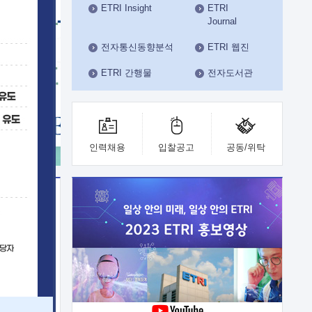
ETRI Insight
ETRI
수도권연구본부
Journal
기획본부
사업화본부
전자통신동향분석
ETRI 웹진
행정본부
ETRI 간행물
전자도서관
대외협력부
인력채용
입찰공고
공동/위탁
이전
업 지원
능 기술
체실험실