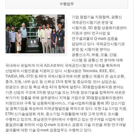
수행업무
기업 융합기술 지원협력, 광통신
국제공인시험기관 운영 및
시험지원, 3D 융합 상용화지원센터
지원과 센터 연구사업 및
연구결과물의 Q-mark 검증을
담당하고 있다. 국제공인시험기관
운영 및 시험지원 분야는
광통신소자, 부품, 모듈, 단말,
시스템 등 광통신 전 분야에 대해
국내에서 유일하게 미국 A2LA로부터 국제공인시험기관 자격을 획득하여
산업체의 시험인증을 지원하고 있다. 시험내용은 Telcordia, IEEE, IEC,
TIA/EIA, MIL-STD 등 66개 국제시험규격에 따른 광통신 제품의 온·습도순환,
충격, 진동, 내부 습도 등 신뢰성 15개 항목 및 중심파장, 반사·삽입손실,
편광모드 분산 등 특성 측정 42개 항목에 달한다. 3D융합상용화지원 분야는
기존 산업의 구조에 3차원 영상기술 또는 3차원 정보기술을 접목하여 새로운
부가가치 창출을 위해 광주광역시 지역을 거점으로 3D융합상용화지원센터
지원인프라 구축 및 상용화지원서비스, 기술사업화지원을 통해 3D 강소기업
및 중핵기업을 육성하여 지역균형발전을 목적으로 있다. 또한 1실 1기업 지원,
ETRI 신기술설명회 개최, 중소기업 지원활동에 대한 고객 만족도 조사를
수행하고 있으며, 호남권연구센터에서 수행하고 있는 연구개발 사업에 대한
품질관리를 위하여 사업 Q-mark 프로세스 검증과 기술 이전을 위한 연구개발
결과물에 대한 기술 Q-mark 검증업무도 수행하고 있다.